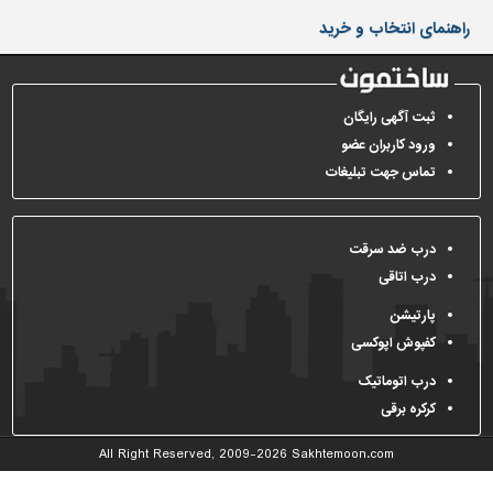
دیوارپوش،
راهنمای انتخاب و خرید
کفپوش
و
سنگ
سرویس
ثبت آگهی رایگان
بهداشتی
ورود کاربران عضو
تماس جهت تبلیغات
ابزار،یراق
و
ماشین
آلات
درب ضد سرقت
درب اتاقی
برقی،روشنایی،ایمنی
پارتیشن
محوطه
کفپوش اپوکسی
سازی
و
درب اتوماتیک
نما
کرکره برقی
ساخت
All Right Reserved, 2009-2026
Sakhtemoon.com
و
ساز