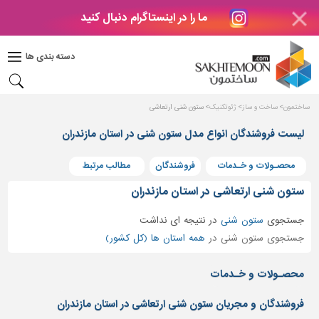
ما را در اینستاگرام دنبال کنید
دکوراسیون
داخلی
دسته بندی ها
بتن
و
فراورده
ساختمون
ساخت و ساز
ژئوتکنیک
ستون شنی ارتعاشی
های
بتنی
لیست فروشندگان انواع مدل ستون شنی در استان مازندران
درب
محصـولات و خـدمات
فروشندگان
مطالب مرتبط
و
پنجره
ستون شنی ارتعاشی در استان مازندران
مصالح
جستجوی
ستون شنی
در
نتیجه ای نداشت
ساختمانی
جستجوی ستون شنی در
همه استان ها (کل کشور)
پله،
نرده
محصـولات و خـدمات
و
حفاظ
فروشندگان و مجریان ستون شنی ارتعاشی در استان مازندران