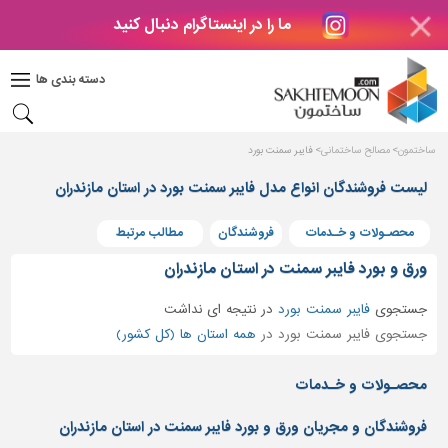
ما را در اینستاگرام دنبال کنید
دکوراسیون
داخلی
دسته بندی ها
بتن
و
فراورده
ساختمون
مصالح ساختمانی
فایبر سمنت بورد
های
بتنی
لیست فروشندگان انواع مدل فایبر سمنت بورد در استان مازندران
درب
محصـولات و خـدمات
فروشندگان
مطالب مرتبط
و
پنجره
ورق و بورد فایبر سمنت در استان مازندران
مصالح
جستجوی
فایبر سمنت بورد
در
نتیجه ای نداشت
ساختمانی
جستجوی فایبر سمنت بورد در
همه استان ها (کل کشور)
پله،
نرده
محصـولات و خـدمات
و
حفاظ
فروشندگان و مجریان ورق و بورد فایبر سمنت در استان مازندران