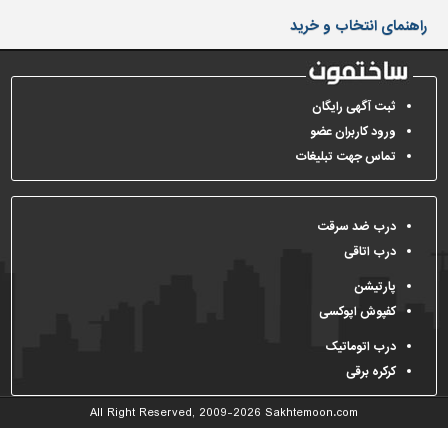
دیوارپوش،
راهنمای انتخاب و خرید
کفپوش
و
سنگ
سرویس
ثبت آگهی رایگان
بهداشتی
ورود کاربران عضو
تماس جهت تبلیغات
ابزار،یراق
و
ماشین
آلات
درب ضد سرقت
درب اتاقی
برقی،روشنایی،ایمنی
پارتیشن
محوطه
کفپوش اپوکسی
سازی
و
درب اتوماتیک
نما
کرکره برقی
ساخت
All Right Reserved, 2009-2026
Sakhtemoon.com
و
ساز