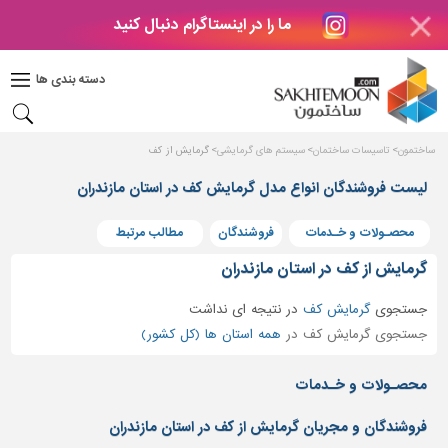
ما را در اینستاگرام دنبال کنید
دکوراسیون
داخلی
دسته بندی ها
بتن
و
فراورده
ساختمون
تاسیسات ساختمان
سیستم های گرمایشی
گرمایش از کف
های
بتنی
لیست فروشندگان انواع مدل گرمایش کف در استان مازندران
درب
محصـولات و خـدمات
فروشندگان
مطالب مرتبط
و
پنجره
گرمایش از کف در استان مازندران
مصالح
جستجوی
گرمایش کف
در
نتیجه ای نداشت
ساختمانی
جستجوی گرمایش کف در
همه استان ها (کل کشور)
پله،
نرده
محصـولات و خـدمات
و
حفاظ
فروشندگان و مجریان گرمایش از کف در استان مازندران