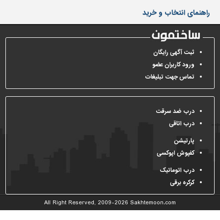
دیوارپوش،
راهنمای انتخاب و خرید
کفپوش
و
سنگ
سرویس
ثبت آگهی رایگان
بهداشتی
ورود کاربران عضو
تماس جهت تبلیغات
ابزار،یراق
و
ماشین
آلات
درب ضد سرقت
درب اتاقی
برقی،روشنایی،ایمنی
پارتیشن
محوطه
کفپوش اپوکسی
سازی
و
درب اتوماتیک
نما
کرکره برقی
ساخت
All Right Reserved, 2009-2026
Sakhtemoon.com
و
ساز