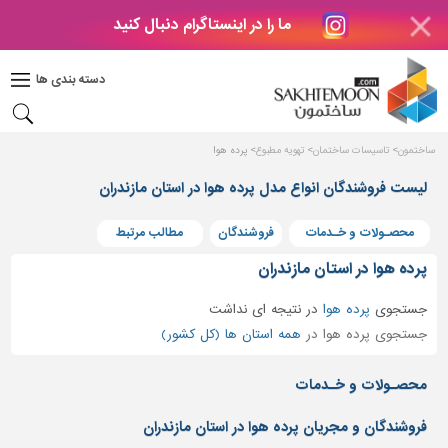
ما را در اینستاگرام دنبال کنید
دکوراسیون
داخلی
دسته بندی ها
بتن
و
فراورده
ساختمون
تاسیسات ساختمان
تهویه مطبوع
پرده هوا
های
بتنی
لیست فروشندگان انواع مدل پرده هوا در استان مازندران
درب
محصـولات و خـدمات
فروشندگان
مطالب مرتبط
و
پنجره
پرده هوا در استان مازندران
مصالح
جستجوی
پرده هوا
در
نتیجه ای نداشت
ساختمانی
جستجوی پرده هوا در
همه استان ها (کل کشور)
پله،
نرده
محصـولات و خـدمات
و
حفاظ
فروشندگان و مجریان پرده هوا در استان مازندران