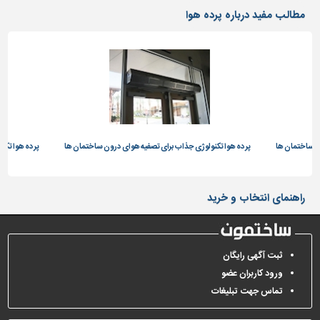
دیوارپوش،
مطالب مفید درباره پرده هوا
کفپوش
و
سنگ
سرویس
بهداشتی
ابزار،یراق
و
ن ساختمان ها
ماشین
پرده هوا تکنولوژی جذاب برای تصفیه هوای درون ساختمان ها
پرده هوا تکن
آلات
برقی،روشنایی،ایمنی
راهنمای انتخاب و خرید
محوطه
سازی
و
ثبت آگهی رایگان
نما
ورود کاربران عضو
ساخت
تماس جهت تبلیغات
و
ساز