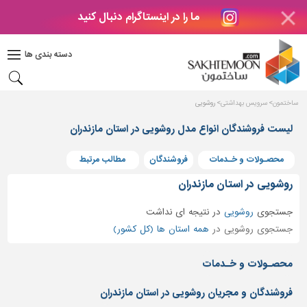
ما را در اینستاگرام دنبال کنید
دکوراسیون
داخلی
دسته بندی ها
بتن
و
فراورده
ساختمون
سرویس بهداشتی
روشویی
های
بتنی
لیست فروشندگان انواع مدل روشویی در استان مازندران
درب
محصـولات و خـدمات
فروشندگان
مطالب مرتبط
و
پنجره
روشویی در استان مازندران
مصالح
جستجوی
روشویی
در
نتیجه ای نداشت
ساختمانی
جستجوی روشویی در
همه استان ها (کل کشور)
پله،
نرده
محصـولات و خـدمات
و
حفاظ
فروشندگان و مجریان روشویی در استان مازندران