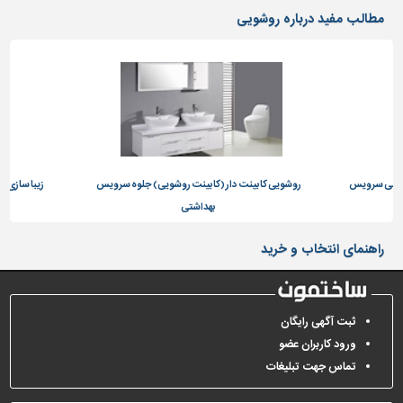
دیوارپوش،
مطالب مفید درباره روشویی
کفپوش
و
سنگ
سرویس
بهداشتی
ابزار،یراق
و
داخلی سرویس
ماشین
روشویی کابینت دار (کابینت روشویی) جلوه سرویس
زیبا سازی 
آلات
بهداشتی
برقی،روشنایی،ایمنی
راهنمای انتخاب و خرید
محوطه
سازی
و
ثبت آگهی رایگان
نما
ورود کاربران عضو
ساخت
تماس جهت تبلیغات
و
ساز