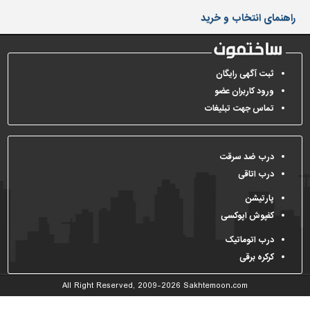
دیوارپوش،
راهنمای انتخاب و خرید
کفپوش
و
سنگ
سرویس
ثبت آگهی رایگان
بهداشتی
ورود کاربران عضو
تماس جهت تبلیغات
ابزار،یراق
و
ماشین
آلات
درب ضد سرقت
درب اتاقی
برقی،روشنایی،ایمنی
پارتیشن
محوطه
کفپوش اپوکسی
سازی
و
درب اتوماتیک
نما
کرکره برقی
ساخت
All Right Reserved, 2009-2026
Sakhtemoon.com
و
ساز