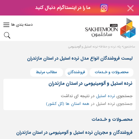
ما را در اینستاگرام دنبال کنید
دکوراسیون
داخلی
دسته بندی ها
بتن
و
فراورده
ساختمون
پله، نرده و حفاظ
نرده استیل و آلومینیومی
های
بتنی
لیست فروشندگان انواع مدل نرده استیل در استان مازندران
درب
محصـولات و خـدمات
فروشندگان
مطالب مرتبط
و
پنجره
نرده استیل و آلومینیومی در استان مازندران
مصالح
جستجوی
نرده استیل
در
نتیجه ای نداشت
ساختمانی
جستجوی نرده استیل در
همه استان ها (کل کشور)
پله،
نرده
محصـولات و خـدمات
و
حفاظ
فروشندگان و مجریان نرده استیل و آلومینیومی در استان مازندران