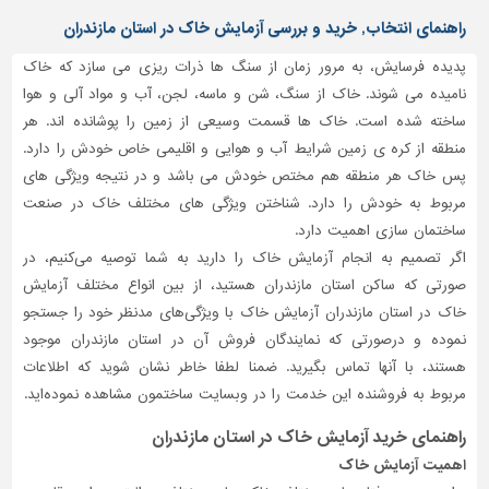
دیوارپوش،
راهنمای انتخاب, خرید و بررسی آزمایش خاک در استان مازندران
کفپوش
و
پدیده فرسایش، به مرور زمان از سنگ ها ذرات ریزی می سازد که خاک
سنگ
نامیده می شوند. خاک از سنگ، شن و ماسه، لجن، آب و مواد آلی و هوا
سرویس
ساخته شده است. خاک ها قسمت وسیعی از زمین را پوشانده اند. هر
بهداشتی
منطقه از کره ی زمین شرایط آب و هوایی و اقلیمی خاص خودش را دارد.
پس خاک هر منطقه هم مختص خودش می باشد و در نتیجه ویژگی های
ابزار،یراق
و
مربوط به خودش را دارد. شناختن ویژگی های مختلف خاک در صنعت
ماشین
ساختمان سازی اهمیت دارد.
آلات
اگر تصمیم به انجام آزمایش خاک را دارید به شما توصیه می‌کنیم، در
صورتی که ساکن استان مازندران هستید، از بین انواع مختلف آزمایش
برقی،روشنایی،ایمنی
خاک در استان مازندران آزمایش خاک با ویژگی‌های مدنظر خود را جستجو
محوطه
نموده و درصورتی‌ که نمایندگان فروش آن در استان مازندران موجود
سازی
هستند، با آنها تماس بگیرید. ضمنا لطفا خاطر نشان شوید که اطلاعات
و
مربوط به فروشنده این خدمت را در وبسایت ساختمون مشاهده نموده‌اید.
نما
راهنمای خرید آزمایش خاک در استان مازندران
ساخت
و
اهمیت آزمایش خاک
ساز