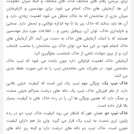
برای بررسی رفتار های مختلف خاک های مختلف و البته میزان مقاومت
آن ها، آزمایش های خاک انجام می شود. برای مهندسین و کارفرمایان
تاسیسات
ساختمان
میزان باری از ساختمان که به خاک منتقل می شود اهمیت زیادی دارد و
آن ها باید بدانند که خاک زیر بنا تا چه اندازه توانایی و تحمل دارد. سختی
شهرسازی،
و ناپایداری خاک، توان آن، پروفیل زمین و ... اطلاعات مورد نیاز مهندسین
ترافیک
هستند که با کمک آزمایش های خاک به دست می آیند. اگر آزمایش های
و
سازه
خاک انجام شود بر این مبنا می توان خاک زیر ساختمان را مناسب انتخاب
کرد و از بروز حوادث ناشی از خاک نامناسب جلوگیری کرد.
سایر
آزمایش خاک اهمیت فراوانی دارد چون باعث می شود که تیپ خاک
مشخص شود. در مقررات ملی ساختمان تیپ را به این صورت طبقه بندی
می کنند.
خاک تیپ یک:
ویژگی مهم تیپ یک این است که کیفیت خیلی بالایی
دارد. از نظر فیزیکی خاک تیپ یک دانه های درشت متراکم خیلی سخت
و سنگ دارد که همین ویژگی ها آن را در رده خاک های با کیفیت بسیار
بالا قرار داده است.
خاک تیپ دو:
همان طور که انتظار می رود کیفیت خاک تیپ دو در رده
پایین تری نسبت به تیپ یک قرار می گیرد. ولی باز هم دارای کیفیت
خوبی است. خاک تیپ دو دانه های درشت دارد و البته ریز دانه های