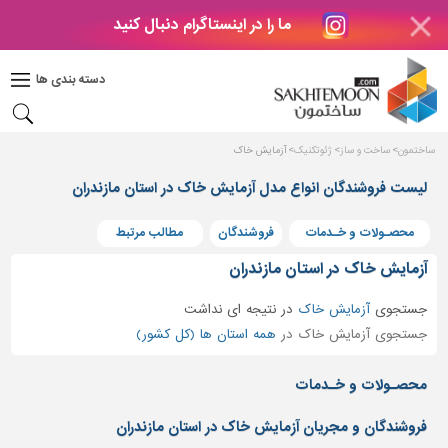
ما را در اینستاگرام دنبال کنید
دکوراسیون
داخلی
دسته بندی ها
بتن
و
فراورده
ساختمون
ساخت و ساز
ژئوتکنیک
آزمایش خاک
های
بتنی
لیست فروشندگان انواع مدل آزمایش خاک در استان مازندران
درب
محصـولات و خـدمات
فروشندگان
مطالب مرتبط
و
پنجره
آزمایش خاک در استان مازندران
مصالح
جستجوی
آزمایش خاک
در
نتیجه ای نداشت
ساختمانی
جستجوی آزمایش خاک در
همه استان ها (کل کشور)
پله،
نرده
محصـولات و خـدمات
و
حفاظ
فروشندگان و مجریان آزمایش خاک در استان مازندران