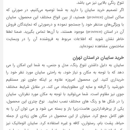
تنوع رنگی بالایی نیز می باشد.
اگر تصمیم خرید سایبان را دارید به شما توصیه می‌کنیم، در صورتی که
ساکن استان {
province
} هستید، از بین انواع مختلف این محصول، سایبان
با ویژگی‌های مدنظر خود را جستجو نموده و درصورتی‌ که نمایندگان فروش
آن در استان {
province
} موجود هستند، با آن‌ها تماس بگیرید. ضمنا لطفا
خاطر نشان شوید که اطلاعات مربوط به فروشنده آن را در وبسایت
ساختمون مشاهده نموده‌اید.
خرید سایبان در استان تهران
سایبان به دلیل داشتن تنوع رنگ، مدل و جنس، به شما این امکان را می
دهد که با توجه به مکان و نیاز خود، به راحتی سایبان مورد نظر خود را
خریداری کنید. این محصول امروزه علاوه بر اینکه جلوی نور مستقیم
خورشید را گرفته و سایه ای مطلوبایجاد می کند، در مقابل شرایط مختلف
جوی نیز مقاوم است. شما می‌توانید با توجه به مکان مورد نظرتان، سایبان
را در شکل ها و رنگ های مختلف نصب نمایید. نوع چتری این محصول،
یکی از پر‌طرفدارترین هاست،زیرا باز و بسته می شود و می توان آن را به
طور کامل جمع کرد. میتوان از این محصول در مکان های زیادی از جمله
حیاط، پشت بام، رستوارن، کافه و غیره استفاده کرد. سایبان اتوماتیک نیز