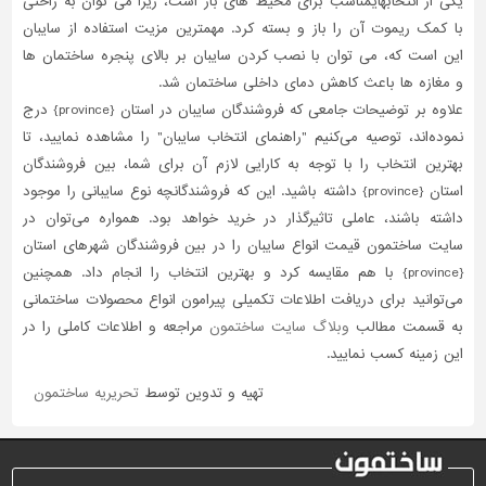
یکی از انتخابهایمناسب برای محیط های باز است، زیرا می توان به راحتی
با کمک ریموت آن را باز و بسته کرد. مهمترین مزیت استفاده از سایبان
این است که، می توان با نصب کردن سایبان بر بالای پنجره ساختمان ها
و مغازه ها باعث کاهش دمای داخلی ساختمان شد.
علاوه بر توضیحات جامعی که فروشندگان سایبان در استان {
province
} درج
نموده‌اند، توصیه می‌کنیم "راهنمای انتخاب سایبان" را مشاهده نمایید، تا
بهترین انتخاب را با توجه به کارایی لازم آن برای شما، بین فروشندگان
استان {
province
} داشته باشید. این که فروشندگانچه نوع سایبانی را موجود
داشته باشند، عاملی تاثیر‌گذار در خرید خواهد بود. همواره می‌توان در
سایت ساختمون قیمت انواع سایبان را در بین فروشندگان شهرهای استان
{
province
} با هم مقایسه کرد و بهترین انتخاب را انجام داد. همچنین
می‌توانید برای دریافت اطلاعات تکمیلی پیرامون انواع محصولات ساختمانی
به قسمت مطالب
وبلاگ سایت ساختمون
مراجعه و اطلاعات کاملی را در
این زمینه کسب نمایید.
تهیه و تدوین توسط
تحریریه ساختمون