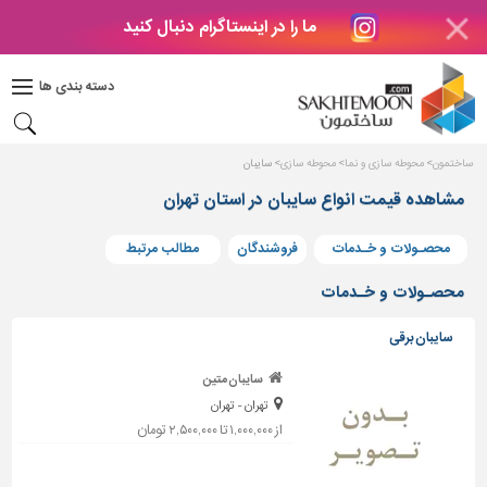
ما را در اینستاگرام دنبال کنید
دکوراسیون
داخلی
دسته بندی ها
بتن
و
فراورده
ساختمون
محوطه سازی و نما
محوطه سازی
سایبان
های
بتنی
مشاهده قیمت انواع سایبان در استان تهران
درب
محصـولات و خـدمات
فروشندگان
مطالب مرتبط
و
پنجره
محصـولات و خـدمات
مصالح
سایبان برقی
ساختمانی
سایبان متین
پله،
تهران - تهران
نرده
و
از ۱,۰۰۰,۰۰۰ تا ۲,۵۰۰,۰۰۰ تومان
حفاظ