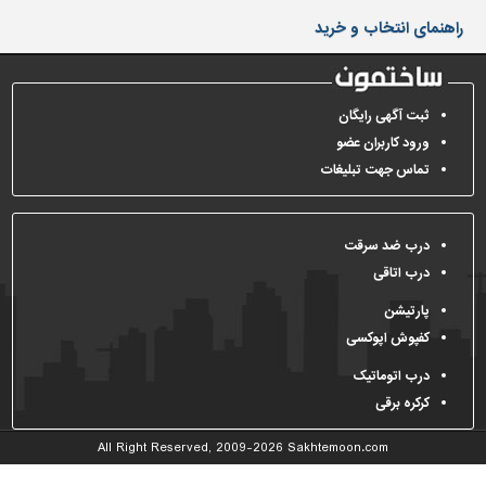
دیوارپوش،
راهنمای انتخاب و خرید
کفپوش
و
سنگ
سرویس
ثبت آگهی رایگان
بهداشتی
ورود کاربران عضو
تماس جهت تبلیغات
ابزار،یراق
و
ماشین
آلات
درب ضد سرقت
درب اتاقی
برقی،روشنایی،ایمنی
پارتیشن
محوطه
کفپوش اپوکسی
سازی
و
درب اتوماتیک
نما
کرکره برقی
ساخت
All Right Reserved, 2009-2026
Sakhtemoon.com
و
ساز