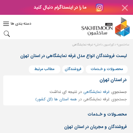
ما را در اینستاگرام دنبال کنید
دکوراسیون
داخلی
دسته بندی ها
بتن
و
فراورده
ساختمون
دکوراسیون داخلی
غرفه نمایشگاهی
های
بتنی
لیست فروشندگان انواع مدل غرفه نمایشگاهی در استان تهران
درب
محصـولات و خـدمات
فروشندگان
مطالب مرتبط
و
پنجره
در استان تهران
مصالح
جستجوی
غرفه نمایشگاهی
در
نتیجه ای نداشت
ساختمانی
جستجوی غرفه نمایشگاهی در
همه استان ها (کل کشور)
پله،
نرده
محصـولات و خـدمات
و
حفاظ
فروشندگان و مجریان در استان تهران