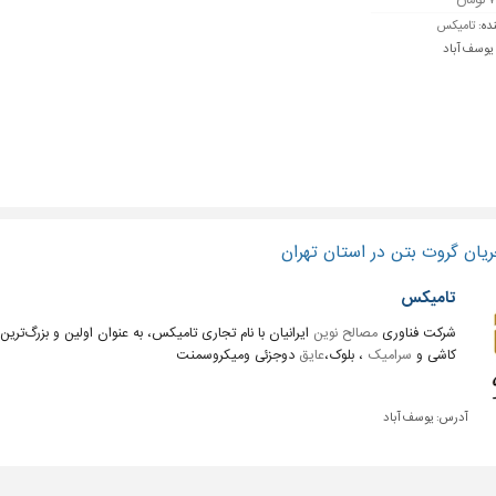
مان
نده:
تامیکس
 یوسف آباد
یان گروت بتن در استان تهران
تامیکس
شرکت فناوری
مصالح نوین
ایرانیان با نام تجاری تامیکس، به عنوان اولین و بزرگ‌ترین
کاشی و
سرامیک
، بلوک،
عایق
دوجزئی ومیکروسمنت
آدرس:
یوسف آباد