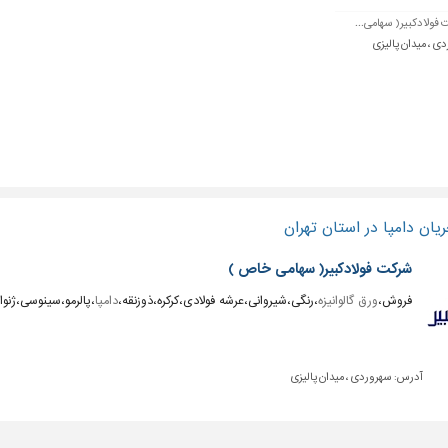
فولادکبیر( سهامی...
دی ، میدان پالیزی
یان دامپا در استان تهران
شرکت فولادکبیر( سهامی خاص )
فروش،
ورق گالوانیزه
،رنگی،شیروانی،عرشه فولادی،کرکره،ذوزنقه،
دامپا
،پالرمو،سینوسی،ژنوا
آدرس:
سهروردی ، میدان پالیزی