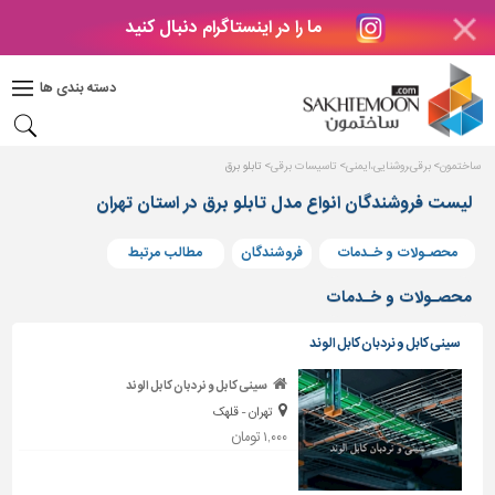
ما را در اینستاگرام دنبال کنید
دکوراسیون
داخلی
دسته بندی ها
بتن
و
فراورده
ساختمون
برقی،روشنایی،ایمنی
تاسیسات برقی
تابلو برق
های
بتنی
لیست فروشندگان انواع مدل تابلو برق در استان تهران
درب
محصـولات و خـدمات
فروشندگان
مطالب مرتبط
و
پنجره
محصـولات و خـدمات
مصالح
سینی کابل و نردبان کابل الوند
ساختمانی
سینی کابل و نردبان کابل الوند
پله،
تهران - قلهک
نرده
و
۱,۰۰۰ تومان
حفاظ