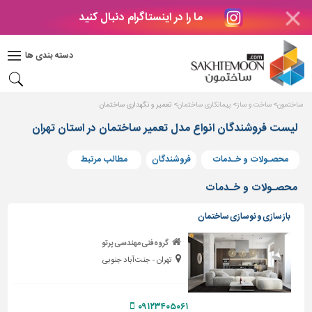
ما را در اینستاگرام دنبال کنید
دکوراسیون
داخلی
دسته بندی ها
بتن
و
فراورده
ساختمون
ساخت و ساز
پیمانکاری ساختمان
تعمیر و نگهداری ساختمان
های
بتنی
لیست فروشندگان انواع مدل تعمیر ساختمان در استان تهران
درب
محصـولات و خـدمات
فروشندگان
مطالب مرتبط
و
پنجره
محصـولات و خـدمات
مصالح
بازسازی و نوسازی ساختمان
ساختمانی
گروه فنی مهندسی پرتو
پله،
تهران - جنت آباد جنوبی
نرده
و
حفاظ
۰۹۱۲۳۴۰۵۰۶۱