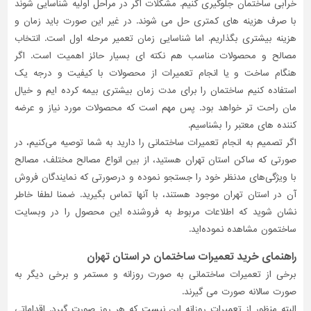
خرابی ساختمان جلوگیری کنیم. مشکلات اگر در مراحل اولیه شناسایی شوند
با صرف هزینه های کمتری حل می شوند. در غیر این صورت باید زمان و
تاسیسات
ساختمان
هزینه بیشتری بگذاریم. اما شناسایی زمان تعمیر مرحله اول است. انتخاب
مصالح و محصولات مناسب هم نکته ای بسیار حائز اهمیت است. اگر
شهرسازی،
هنگام ساخت و یا انجام تعمیرات از محصولات با کیفیت و درجه یک
ترافیک
استفاده کنیم ساختمان را برای مدت زمان بیشتری بیمه کرده ایم و خیال
و
سازه
مان راحت تر خواهد بود. پس مهم است که محصولات مورد نیاز و عرضه
کننده های معتبر را بشناسیم.
سایر
اگر تصمیم به انجام تعمیرات ساختمانی را دارید به شما توصیه می‌کنیم، در
صورتی که ساکن استان تهران هستید، از بین انواع مصالح مختلف، مصالح
با ویژگی‌های مدنظر خود را جستجو نموده و درصورتی‌ که نمایندگان فروش
آن در استان تهران موجود هستند، با آنها تماس بگیرید. ضمنا لطفا خاطر
نشان شوید که اطلاعات مربوط به فروشنده این محصول را در وبسایت
ساختمون مشاهده نموده‌اید.
راهنمای خرید تعمیرات ساختمان در استان تهران
برخی از تعمیرات ساختمانی به صورت روزانه و مستمر و برخی دیگر به
صورت سالانه صورت می گیرند.
البته منظور از تعمیرات روزانه این نیست که هر روز صورت گیرد. اقداماتی