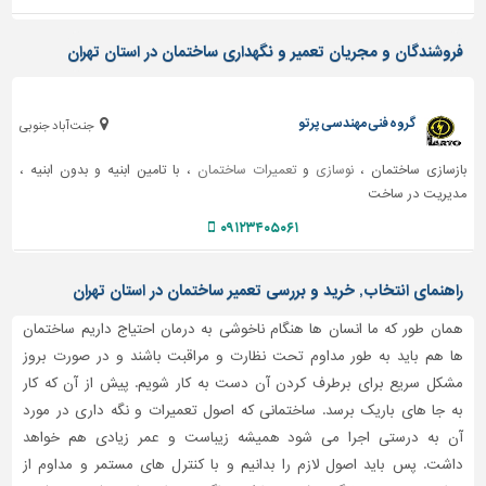
دیوارپوش،
کفپوش
فروشندگان و مجریان تعمیر و نگهداری ساختمان در استان تهران
و
سنگ
سرویس
گروه فنی مهندسی پرتو
جنت آباد جنوبی
بهداشتی
بازسازی ساختمان ،
نوسازی
و
تعمیرات ساختمان
، با تامین ابنیه و بدون ابنیه ،
ابزار،یراق
مدیریت در ساخت
و
ماشین
۰۹۱۲۳۴۰۵۰۶۱
آلات
برقی،روشنایی،ایمنی
راهنمای انتخاب, خرید و بررسی تعمیر ساختمان در استان تهران
محوطه
همان طور که ما انسان ها هنگام ناخوشی به درمان احتیاج داریم ساختمان
سازی
ها هم باید به طور مداوم تحت نظارت و مراقبت باشند و در صورت بروز
و
مشکل سریع برای برطرف کردن آن دست به کار شویم. پیش از آن که کار
نما
به جا های باریک برسد. ساختمانی که اصول تعمیرات و نگه داری در مورد
ساخت
آن به درستی اجرا می شود همیشه زیباست و عمر زیادی هم خواهد
و
داشت. پس باید اصول لازم را بدانیم و با کنترل های مستمر و مداوم از
ساز