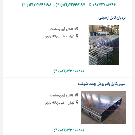
دیوارپوش،
۲۲۶۴۶۱۹۸ (۰۲۱)
۲۲۶۴۶۱۹۷ (۰۲۱)
۰۹۰۳۲۷۱۸۹۴۶
کفپوش
و
نردبان کابل آرسینی
سنگ
الکترو آرین صنعت
سرویس
تهران - خیابان لاله زارنو
بهداشتی
ابزار،یراق
و
ماشین
آلات
۳۳۹۰۰۸۰۱ (۰۲۱)
برقی،روشنایی،ایمنی
سینی کابل با درپوش چفت شونده
محوطه
الکترو آرین صنعت
سازی
تهران - خیابان لاله زارنو
و
نما
ساخت
و
۳۳۹۰۰۸۰۱ (۰۲۱)
ساز