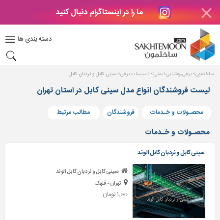
ما را در اینستاگرام دنبال کنید
دکوراسیون
داخلی
دسته بندی ها
بتن
و
فراورده
ساختمون
برقی،روشنایی،ایمنی
تاسیسات برقی
سینی کابل و نردبان کابل
های
بتنی
لیست فروشندگان انواع مدل سینی کابل در استان تهران
درب
محصـولات و خـدمات
فروشندگان
مطالب مرتبط
و
پنجره
محصـولات و خـدمات
مصالح
سینی کابل و نردبان کابل الوند
ساختمانی
سینی کابل و نردبان کابل الوند
پله،
تهران - قلهک
نرده
و
۱,۰۰۰ تومان
حفاظ