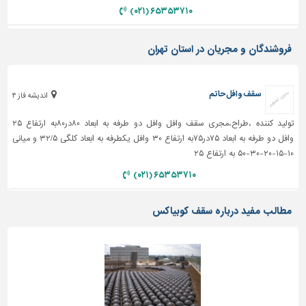
دیوارپوش،
۶۵۳۵۳۷۱۰ (۰۲۱)
کفپوش
و
سنگ
فروشندگان و مجریان در استان تهران
سرویس
بهداشتی
سقف وافل حاتم
اندیشه فاز ۴
ابزار،یراق
تولید کننده ،طراح،مجری سقف وافل وافل دو طرفه به ابعاد ۸۰در۸۰به ارتفاع ۲۵
و
وافل دو طرفه به ابعاد ۷۵در۷۵به ارتفاع ۳۰ وافل یکطرفه به ابعاد کلگی ۳۲/۵ و میانی
ماشین
۱۰-۱۵-۲۰-۳۰-۵۰ به ارتفاع ۲۵
آلات
۶۵۳۵۳۷۱۰ (۰۲۱)
برقی،روشنایی،ایمنی
محوطه
مطالب مفید درباره سقف کوبیاکس
سازی
و
نما
ساخت
و
ساز