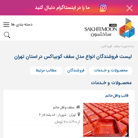
ما را در اینستاگرام دنبال کنید
دکوراسیون
داخلی
دسته بندی ها
بتن
و
فراورده
ساختمون
سقف کوبیاکس
های
بتنی
لیست فروشندگان انواع مدل سقف کوبیاکس در استان تهران
درب
محصـولات و خـدمات
فروشندگان
مطالب مرتبط
و
پنجره
محصـولات و خـدمات
مصالح
قالب وافل حاتم
ساختمانی
سقف وافل حاتم
پله،
تهران - شهریار - اندیشه فاز ۴
نرده
و
از ۴۰۰ تا ۷۰۰ تومان
حفاظ