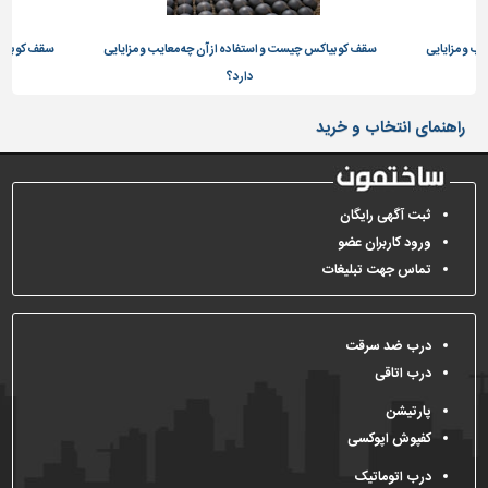
تاسیسات
ب و مزایایی
سقف کوبیاکس چیست و استفاده از آن چه معایب و مزایایی
سقف کوبیاکس
ساختمان
دارد؟
شهرسازی،
ترافیک
راهنمای انتخاب و خرید
و
سازه
سایر
ثبت آگهی رایگان
ورود کاربران عضو
تماس جهت تبلیغات
درب ضد سرقت
درب اتاقی
پارتیشن
کفپوش اپوکسی
درب اتوماتیک