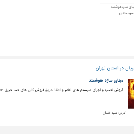
نای سازه هوشمند
 سید خندان
یان در استان تهران
مبنای سازه هوشمند
فروش نصب و اجرای سیستم های اعلام و
اطفا حریق
فروش
کابل
های ضد حریق Oren و 2m
آدرس:
سید خندان