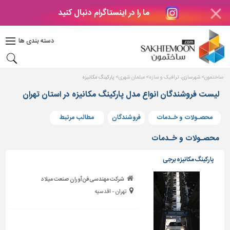
ما را در اینستاگرام دنبال کنید
دکوراسیون
داخلی
دسته بندی ها
بتن
و
فراورده
ساختمون
شهرسازی، ترافیک و سازه
مبلمان شهری
پارکینگ مکانیزه
های
بتنی
لیست فروشندگان انواع مدل پارکینگ مکانیزه در استان تهران
درب
محصـولات و خـدمات
فروشندگان
مطالب مرتبط
و
پنجره
محصـولات و خـدمات
مصالح
پارکینگ مکانیزه برجی
ساختمانی
شرکت مهندسی فن آوران صنعت میلاد
پله،
تهران - اقدسیه
نرده
و
حفاظ