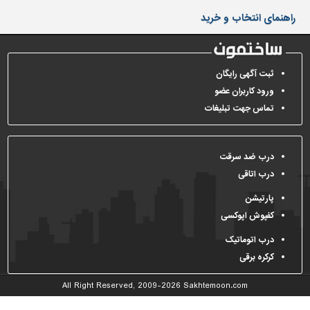
دیوارپوش،
راهنمای انتخاب و خرید
کفپوش
و
سنگ
سرویس
ثبت آگهی رایگان
بهداشتی
ورود کاربران عضو
تماس جهت تبلیغات
ابزار،یراق
و
ماشین
آلات
درب ضد سرقت
درب اتاقی
برقی،روشنایی،ایمنی
پارتیشن
محوطه
کفپوش اپوکسی
سازی
و
درب اتوماتیک
نما
کرکره برقی
ساخت
All Right Reserved, 2009-2026
Sakhtemoon.com
و
ساز