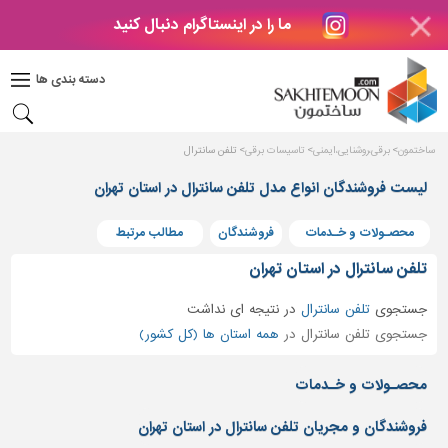
ما را در اینستاگرام دنبال کنید
دکوراسیون
داخلی
دسته بندی ها
بتن
و
فراورده
ساختمون
برقی،روشنایی،ایمنی
تاسیسات برقی
تلفن سانترال
های
بتنی
لیست فروشندگان انواع مدل تلفن سانترال در استان تهران
درب
محصـولات و خـدمات
فروشندگان
مطالب مرتبط
و
پنجره
تلفن سانترال در استان تهران
مصالح
جستجوی
تلفن سانترال
در
نتیجه ای نداشت
ساختمانی
جستجوی تلفن سانترال در
همه استان ها (کل کشور)
پله،
نرده
محصـولات و خـدمات
و
حفاظ
فروشندگان و مجریان تلفن سانترال در استان تهران