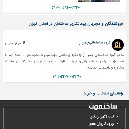
دیوارپوش،
۹۱۰۰۲۳۴۰ (۰۲۱)
کفپوش
و
سنگ
فروشندگان و مجریان پیمانکاری ساختمان در استان تهران
سرویس
بهداشتی
گروه ساختمانی چمن آرا
خوش جنوبی
ابزار،یراق
و
ما در گروه ساختمانی چمن آرا با تکیه بر دانش مهندسین با تجربه مان ، آماده ایم تا
ماشین
شما عزیزان را در زمینه طراحی، اجرا و نظارت، سرمایه گذاری و مشارکت در ساخت
آلات
مشاوره و راهنمایی نماییم.
برقی،روشنایی،ایمنی
۹۱۰۰۲۳۴۰ (۰۲۱)
محوطه
راهنمای انتخاب و خرید
سازی
و
نما
ساخت
ثبت آگهی رایگان
و
ورود کاربران عضو
ساز