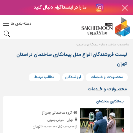
ما را در اینستاگرام دنبال کنید
دکوراسیون
داخلی
دسته بندی ها
بتن
و
فراورده
ساختمون
ساخت و ساز
پیمانکاری ساختمان
های
بتنی
لیست فروشندگان انواع مدل پیمانکاری ساختمان در استان
تهران
درب
و
پنجره
محصـولات و خـدمات
فروشندگان
مطالب مرتبط
مصالح
محصـولات و خـدمات
ساختمانی
پیمانکاری ساختمان
پله،
نرده
گروه ساختمانی چمن آرا
و
تهران - خوش جنوبی
حفاظ
از ۵۰,۰۰۰,۰۰۰ تا ۲۰۰,۰۰۰,۰۰۰ تومان