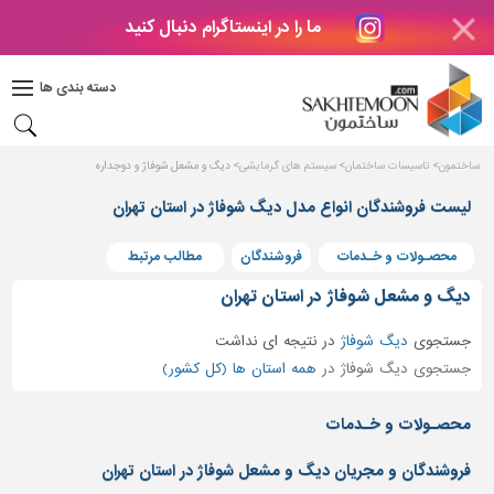
ما را در اینستاگرام دنبال کنید
دکوراسیون
داخلی
دسته بندی ها
بتن
و
فراورده
ساختمون
تاسیسات ساختمان
سیستم های گرمایشی
دیگ و مشعل شوفاژ و دوجداره
های
بتنی
لیست فروشندگان انواع مدل دیگ شوفاژ در استان تهران
درب
محصـولات و خـدمات
فروشندگان
مطالب مرتبط
و
پنجره
دیگ و مشعل شوفاژ در استان تهران
مصالح
جستجوی
دیگ شوفاژ
در
نتیجه ای نداشت
ساختمانی
جستجوی دیگ شوفاژ در
همه استان ها (کل کشور)
پله،
نرده
محصـولات و خـدمات
و
حفاظ
فروشندگان و مجریان دیگ و مشعل شوفاژ در استان تهران