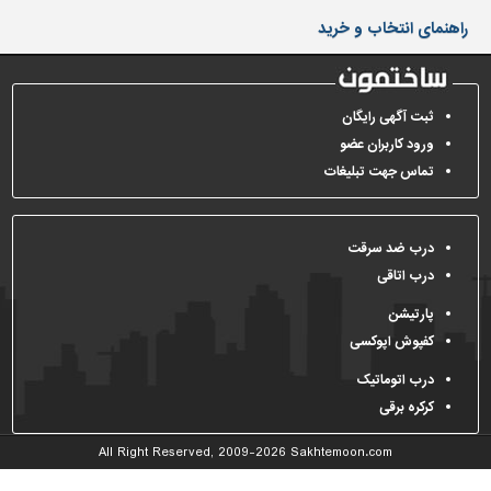
دیوارپوش،
راهنمای انتخاب و خرید
کفپوش
و
سنگ
سرویس
ثبت آگهی رایگان
بهداشتی
ورود کاربران عضو
تماس جهت تبلیغات
ابزار،یراق
و
ماشین
آلات
درب ضد سرقت
درب اتاقی
برقی،روشنایی،ایمنی
پارتیشن
محوطه
کفپوش اپوکسی
سازی
و
درب اتوماتیک
نما
کرکره برقی
ساخت
All Right Reserved, 2009-2026
Sakhtemoon.com
و
ساز