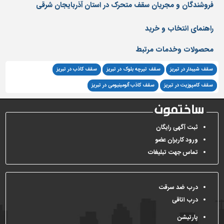
دیوارپوش،
فروشندگان و مجریان سقف متحرک در استان آذربایجان شرقی
کفپوش
و
راهنمای انتخاب و خرید
سنگ
محصولات وخدمات مرتبط
سرویس
بهداشتی
سقف شیبدار در تبریز
سقف تیرچه بلوک در تبریز
سقف کاذب در تبریز
ابزار،یراق
سقف کامپوزیت در تبریز
سقف کاذب آلومینیومی در تبریز
و
ماشین
آلات
ثبت آگهی رایگان
برقی،روشنایی،ایمنی
ورود کاربران عضو
محوطه
تماس جهت تبلیغات
سازی
و
نما
درب ضد سرقت
درب اتاقی
ساخت
و
پارتیشن
ساز