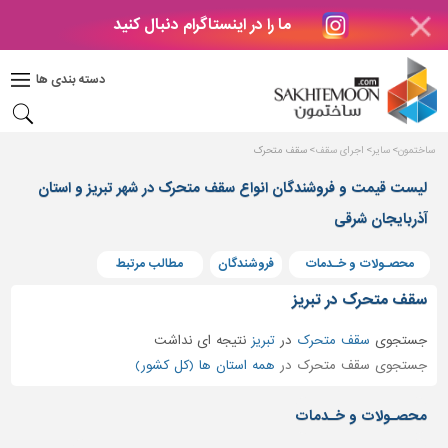
ما را در اینستاگرام دنبال کنید
دکوراسیون
داخلی
دسته بندی ها
بتن
و
فراورده
ساختمون
سایر
اجرای سقف
سقف متحرک
های
بتنی
لیست قیمت و فروشندگان انواع سقف متحرک در شهر تبریز و استان
درب
آذربایجان شرقی
و
پنجره
محصـولات و خـدمات
فروشندگان
مطالب مرتبط
مصالح
سقف متحرک در تبریز
ساختمانی
جستجوی
سقف متحرک
در
تبریز
نتیجه ای نداشت
پله،
جستجوی سقف متحرک در
همه استان ها (کل کشور)
نرده
و
محصـولات و خـدمات
حفاظ