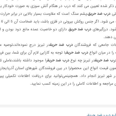
ی ذکر شده تعیین می کنند که درب در هنگام آتش سوزی به صورت خودکار بسته 
لی
درب ضد حریق
،پشم سنگ است که مقاومت بسیار بالایی در برابر حرارت
ثا
ود. درزگیرهای
درب ضد حریق
دارای دو خاصیت عمده مانع دود بودن و ان
 دهند.
حات جامعی که فروشندگان
درب ضد حریق
در تبریز درج نموده‌اند،توصیه م
 را در میان انواع
درب ضد حریق
با توجه به کارایی لازم آن برای شما، بین ف
رب ضد حریق
در تبریز چه نوع
درب ضد حریق
را موجود داشته باشند،عاملی تا
ن قیمت انواع این محصولرا در بین فروشندگان شهرهای استان آذربایجان ش
ر شهر تبریز انجام داد. همچنینمی‌توانید برای دریافت اطلاعات تکمیلی
راجعه و اطلاعات کاملی را در این زمینه کسب نمایید.
اره درب ضد حریق