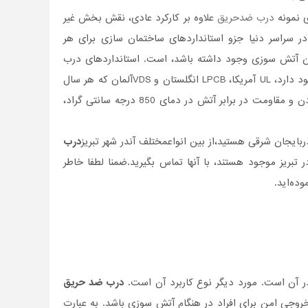
ی نمونه
درب ضدحریق
علاوه بر کارکرد عادی، نقش بخش غیر
ر سراسر دنیا جزو استانداردهای ساختمان سازی برای هر
مکان آتش سوزی وجود داشته باشد، است. استانداردهای درب
ضدحریق در کشورهای مختلف متفاوت است.با این حال سه نوع استاندار رایج برای آن وجود دارد، UL آمریکا، LPCB انگلستان و VDSآلمان که هر سال
توسط سازمان آتش نشانی هر کشور این استاندار بر اساس میزان زمان کاربردی و مفید بودن و مقاومت در برابر آتش در دمای 850 درجه سانتی گراد،
ربایجان شرقی هستید،از بین انواعمختلف آندر شهر تبریز
درب
تبریز موجود هستند، با آنها تماس بگیرید.ضمنا لطفا خاطر
ده‌اید.
در آن است. مورد دیگر نوع کاربرد آن است.
درب ضد حریق
روجی امن برای افراد در هنگام آتش سوزی باشد. به عبارت