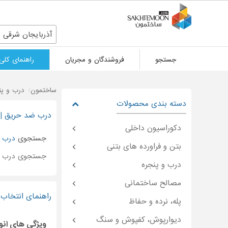
آذربایجان شرقی
جستجو
فروشندگان و مجریان
راهنمای کلی
ساختمون
درب و پن
دسته بندی محصولات
درب ضد حریق | 
دکوراسیون داخلی
جستجوی
درب 
بتن و فراورده های بتنی
جستجوی درب ض
درب و پنجره
مصالح ساختمانی
راهنمای انتخاب 
پله، نرده و حفاظ
دیوارپوش، کفپوش و سنگ
ویژگی های انو