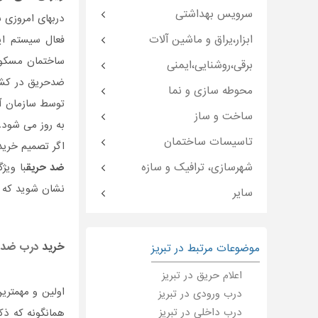
سرویس بهداشتی
دربهای امروزی ب
ابزار،یراق و ماشین آلات
فعال سیستم ایم
ساختمان مسکونی
برقی،روشنایی،ایمنی
محوطه سازی و نما
ساخت و ساز
به روز می شود.
تاسیسات ساختمان
اگر تصمیم خری
شهرسازی، ترافیک و سازه
ضد حریق
با ویژ
نشان شوید که ا
سایر
خرید
درب ضد 
موضوعات مرتبط در تبریز
اعلام حریق در تبریز
اولین و مهمتری
درب ورودی در تبریز
درب داخلی در تبریز
همانگونه که ذک