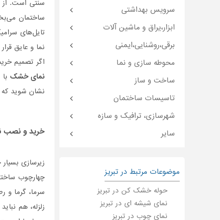
سنتی است. از 
سرویس بهداشتی
ساختمان می‌بخش
ابزار،یراق و ماشین آلات
تایل‌های سرامی
برقی،روشنایی،ایمنی
نما و عایق قرار
اگر تصمیم خرید
محوطه سازی و نما
نمای خشک
با و
ساخت و ساز
نشان شوید که ا
تاسیسات ساختمان
شهرسازی، ترافیک و سازه
خرید و نصب
ن
سایر
زیرسازی بسیار 
موضوعات مرتبط در تبریز
چهارچوب ساختما
حوله خشک کن در تبریز
سرما، گرما و ر
نمای شیشه ای در تبریز
زلزله، هم نبای
نمای چوب در تبریز