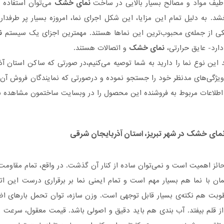
طیف مواد و مصالح بسیار بالایی در ساخت
نمای خشک
می‌توان استفاده ک
د. به دلیل تمام این مزایا، این شکل اجرای نما، امروزه بسیار پر طرفدا
کی از جمله‌ی محبوب‌ترین این نماها هستند. مهمترین اجزای یک سیستم
ن
 دارد- عایق حرارتی،
نمای خشک
و اتصالات هستند.
 این نوع نما را دارید به شما توصیه می‌کنیم،در صورتی که ساکن استان آذ
یژگی‌های مدنظر خود را جستجو نموده و درصورتی‌ که نمایندگان فروش آن در
طلاعات مربوط به فروشنده این محصول را در وبسایت ساختمون مشاهده نمو
مای خشک
در شهر تبریز، استان آذربایجان شرقی
حائز اهمیت است و نمی‌توان ساده از کنار آن گذشت. در واقع، تمام مقاومت
ن با نما هم بسیار مهم است و تمام ایمنی نما بر برقراری درست این ات
طوبت هم نکته‌ی بسیار قابل توجهی است. وزن سازه، توان تحمل بارهای اضاف
د از قلم بیفتد. آب بندی هم باید دقیق و اصولی باشد. قیمت معقول، سرعت 