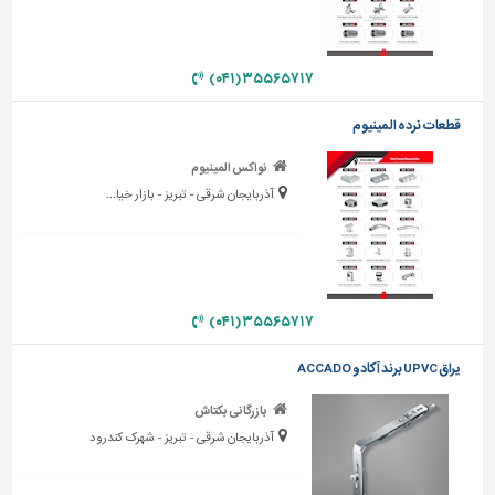
دیوارپوش،
کفپوش
و
سنگ
۳۵۵۶۵۷۱۷ (۰۴۱)
سرویس
قطعات نرده المینیوم
بهداشتی
نواکس المینیوم
ابزار،یراق
آذربایجان شرقی - تبریز - بازار خیا...
و
ماشین
آلات
برقی،روشنایی،ایمنی
۳۵۵۶۵۷۱۷ (۰۴۱)
محوطه
سازی
یراق UPVC برند آکادو ACCADO
و
نما
بازرگانی بکتاش
آذربایجان شرقی - تبریز - شهرک کندرود
ساخت
و
ساز