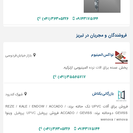
تاسیسات
ساختمان
۳۶۳۰۵۲۲۶ (۰۴۱)
۰۹۱۴۳۱۷۵۱۴۴
شهرسازی،
ترافیک
فروشندگان و مجریان در تبریز
و
سازه
نواکس المینیوم
بازار خیابان فردوسی
سایر
پخش عمده
یراق الات نرده
المینیومی ازترکیه.
۳۵۵۶۵۷۱۷ (۰۴۱)
بازرگانی بکتاش
شهرک کندرود
فروش یراق آلات UPVC تک حالته برند: REZE / KALE / ENDOW / ACCADO /
GEVISS دوحالته برند: ACCADO / GEVISS فروش
پروفیل UPVC
پروفیل
وینوا
wenova / winova
۳۶۳۰۵۲۲۶ (۰۴۱)
۰۹۱۴۳۱۷۵۱۴۴