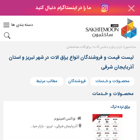
ما را در اینستاگرام دنبال کنید
دکوراسیون
داخلی
دسته بندی ها
بتن
و
فراورده
ساختمون
ابزار،یراق و ماشین آلات
یراق آلات ساختمانی
های
بتنی
لیست قیمت و فروشندگان انواع یراق الات در شهر تبریز و استان
آذربایجان شرقی
درب
و
پنجره
محصـولات و خـدمات
فروشندگان
مطالب مرتبط
مصالح
محصـولات و خـدمات
ساختمانی
یراق نرده ترک
پله،
نرده
نواکس المینیوم
و
آذربایجان شرقی - تبریز - بازار خیا...
حفاظ