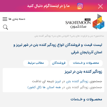
ما را در اینستاگرام دنبال کنید
دکوراسیون
داخلی
دسته بندی ها
بتن
و
فراورده
ساختمون
بتن و فراورده های بتنی
افزودنی های بتن
زودگیر کننده بتن
های
بتنی
لیست قیمت و فروشندگان انواع زودگیر کننده بتن در شهر تبریز و
درب
استان آذربایجان شرقی
و
پنجره
محصـولات و خـدمات
فروشندگان
مطالب مرتبط
مصالح
زودگیر کننده بتن در تبریز
ساختمانی
جستجوی
زودگیر کننده بتن
در
تبریز
نتیجه ای نداشت
پله،
جستجوی زودگیر کننده بتن در
همه استان ها (کل کشور)
نرده
و
محصـولات و خـدمات
حفاظ