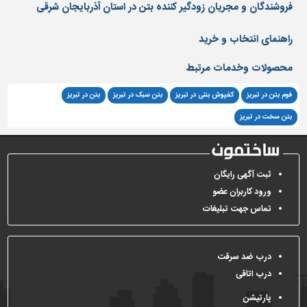
دیوارپوش،
فروشندگان و مجریان زودگیر کننده بتن در استان آذربایجان شرقی
کفپوش
و
راهنمای انتخاب و خرید
سنگ
محصولات وخدمات مرتبط
سرویس
بهداشتی
فوم بتن در تبریز
کفپوش بتنی در تبریز
بتن سبک در تبریز
بتن در تبریز
ابزار،یراق
بتن سخت در تبریز
و
ماشین
آلات
ثبت آگهی رایگان
برقی،روشنایی،ایمنی
ورود کاربران عضو
محوطه
تماس جهت تبلیغات
سازی
و
نما
درب ضد سرقت
درب اتاقی
ساخت
و
پارتیشن
ساز