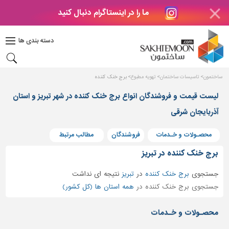
ما را در اینستاگرام دنبال کنید
دکوراسیون
داخلی
دسته بندی ها
بتن
و
فراورده
ساختمون
تاسیسات ساختمان
تهویه مطبوع
برج خنک کننده
های
بتنی
لیست قیمت و فروشندگان انواع برج خنک کننده در شهر تبریز و استان
درب
آذربایجان شرقی
و
پنجره
محصـولات و خـدمات
فروشندگان
مطالب مرتبط
مصالح
برج خنک کننده در تبریز
ساختمانی
جستجوی
برج خنک کننده
در
تبریز
نتیجه ای نداشت
پله،
جستجوی برج خنک کننده در
همه استان ها (کل کشور)
نرده
و
محصـولات و خـدمات
حفاظ