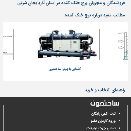
دیوارپوش،
فروشندگان و مجریان برج خنک کننده در استان آذربایجان شرقی
کفپوش
و
مطالب مفید درباره برج خنک کننده
سنگ
سرویس
بهداشتی
ابزار،یراق
و
ماشین
آلات
آشنایی با چیلر | ساختمون
برقی،روشنایی،ایمنی
محوطه
راهنمای انتخاب و خرید
سازی
و
نما
ثبت آگهی رایگان
ساخت
ورود کاربران عضو
و
تماس جهت تبلیغات
ساز