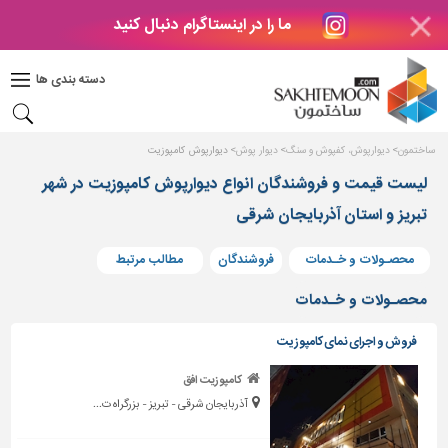
ما را در اینستاگرام دنبال کنید
دکوراسیون
داخلی
دسته بندی ها
بتن
و
فراورده
ساختمون
دیوارپوش، کفپوش و سنگ
دیوار پوش
دیوارپوش کامپوزیت
های
بتنی
لیست قیمت و فروشندگان انواع دیوارپوش کامپوزیت در شهر
تبریز و استان آذربایجان شرقی
درب
و
پنجره
محصـولات و خـدمات
فروشندگان
مطالب مرتبط
مصالح
محصـولات و خـدمات
ساختمانی
فروش و اجرای نمای کامپوزیت
پله،
نرده
کامپوزیت افق
و
آذربایجان شرقی - تبریز - بزرگراه ت...
حفاظ