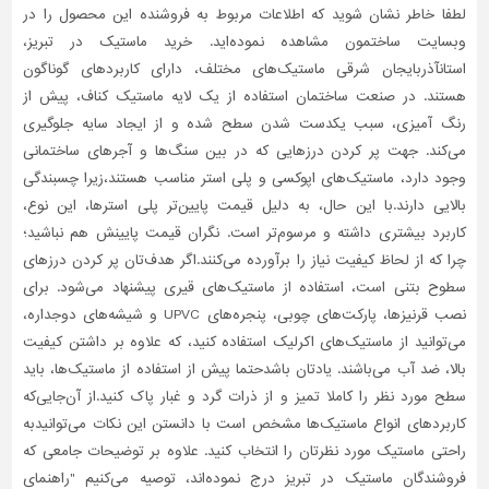
لطفا خاطر نشان شوید که اطلاعات مربوط به فروشنده این محصول را در
تاسیسات
وبسایت ساختمون مشاهده نموده‌اید. خرید ماستیک در تبریز،
ساختمان
استانآذربایجان شرقی ماستیک‌های مختلف، دارای کاربردهای گوناگون
هستند. در صنعت ساختمان استفاده از یک لایه ماستیک کناف، پیش از
شهرسازی،
ترافیک
رنگ آمیزی، سبب یکدست شدن سطح شده و از ایجاد سایه جلوگیری
و
می‌کند. جهت پر کردن درزهایی که در بین سنگ‌ها و آجرهای ساختمانی
سازه
وجود دارد، ماستیک‌های اپوکسی و پلی استر مناسب هستند،زیرا چسبندگی
بالایی دارند.با این حال، به دلیل قیمت پایین‌تر پلی استرها، این نوع،
سایر
کاربرد بیشتری داشته و مرسوم‌تر است. نگران قیمت پایینش هم نباشید؛
چرا که از لحاظ کیفیت نیاز را برآورده می‌کنند.اگر هدف‌تان پر کردن درزهای
سطوح بتنی است، استفاده از ماستیک‌های قیری پیشنهاد می‌شود. برای
نصب قرنیزها، پارکت‌های چوبی، پنجره‌های UPVC و شیشه‌های دوجداره،
می‌توانید از ماستیک‌های اکرلیک استفاده کنید، که علاوه بر داشتن کیفیت
بالا، ضد آب می‌باشند. یادتان باشدحتما پیش از استفاده از ماستیک‌ها، باید
سطح مورد نظر را کاملا تمیز و از ذرات گرد و غبار پاک کنید.از آن‌جایی‌که
کاربردهای انواع ماستیک‌ها مشخص است با دانستن این نکات می‌توانیدبه
راحتی ماستیک مورد نظرتان را انتخاب کنید. علاوه بر توضیحات جامعی که
فروشندگان ماستیک در تبریز درج نموده‌اند، توصیه می‌کنیم "راهنمای