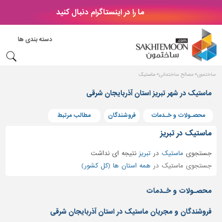
ما را در اینستاگرام دنبال کنید
دکوراسیون
داخلی
دسته بندی ها
بتن
و
فراورده
ساختمون
مصالح ساختمانی
ماستیک
های
بتنی
ماستیک در شهر تبریز استان آذربایجان شرقی
درب
محصـولات و خـدمات
فروشندگان
مطالب مرتبط
و
پنجره
ماستیک در تبریز
مصالح
جستجوی
ماستیک
در
تبریز
نتیجه ای نداشت
ساختمانی
جستجوی ماستیک در
همه استان ها (کل کشور)
پله،
نرده
محصـولات و خـدمات
و
حفاظ
فروشندگان و مجریان ماستیک در استان آذربایجان شرقی