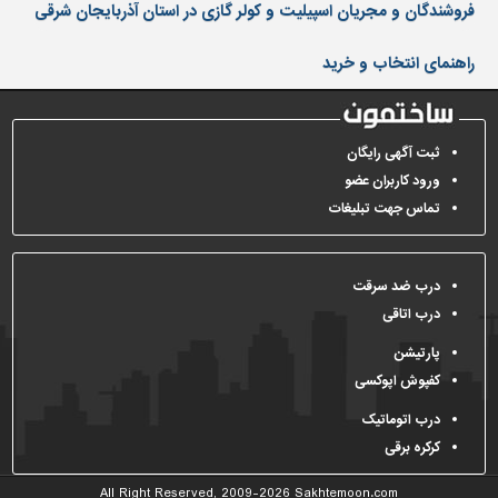
دیوارپوش،
فروشندگان و مجریان اسپیلیت و کولر گازی در استان آذربایجان شرقی
کفپوش
و
راهنمای انتخاب و خرید
سنگ
سرویس
بهداشتی
ثبت آگهی رایگان
ورود کاربران عضو
ابزار،یراق
و
تماس جهت تبلیغات
ماشین
آلات
درب ضد سرقت
برقی،روشنایی،ایمنی
درب اتاقی
محوطه
پارتیشن
سازی
و
کفپوش اپوکسی
نما
درب اتوماتیک
ساخت
کرکره برقی
و
ساز
All Right Reserved, 2009-2026
Sakhtemoon.com