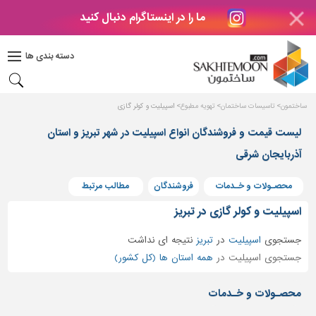
ما را در اینستاگرام دنبال کنید
دکوراسیون
داخلی
دسته بندی ها
بتن
و
فراورده
ساختمون
تاسیسات ساختمان
تهویه مطبوع
اسپیلیت و کولر گازی
های
بتنی
لیست قیمت و فروشندگان انواع اسپیلیت در شهر تبریز و استان
درب
آذربایجان شرقی
و
پنجره
محصـولات و خـدمات
فروشندگان
مطالب مرتبط
مصالح
اسپیلیت و کولر گازی در تبریز
ساختمانی
جستجوی
اسپیلیت
در
تبریز
نتیجه ای نداشت
پله،
جستجوی اسپیلیت در
همه استان ها (کل کشور)
نرده
و
محصـولات و خـدمات
حفاظ