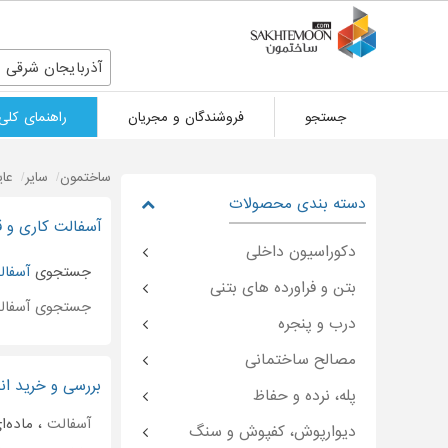
آذربایجان شرقی
جستجو
فروشندگان و مجریان
راهنمای کلی
ساختمون
سایر
عای
دسته بندی محصولات
آسفالت کاری و قی
دکوراسیون داخلی
جستجوی
آسفال
بتن و فراورده های بتنی
جستجوی آسفال
درب و پنجره
مصالح ساختمانی
بررسی و خرید ان
پله، نرده و حفاظ
آسفالت
، ماده‌ا
دیوارپوش، کفپوش و سنگ