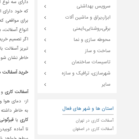
دارای سه نوع ا
سرویس بهداشتی
که خود دارای ا
ابزار،یراق و ماشین آلات
برای مواقعی که
برقی،روشنایی،ایمنی
انواع آسفالت، 
اگر تصمیم خرید
محوطه سازی و نما
تبریز آسفالت ب
ساخت و ساز
خاطر نشان شوید
تاسیسات ساختمان
خرید آسفالت در
شهرسازی، ترافیک و سازه
سایر
آسفالت کاری
و
از؛ دمای هوا 
استان ها و شهر های فعال
به خاطر داشته
کاری
یا
قیرگونی
آسفالت کاری در تهران
تا آماده کوبی
آسفالت کاری در اصفهان
سطح خواهد شد. 