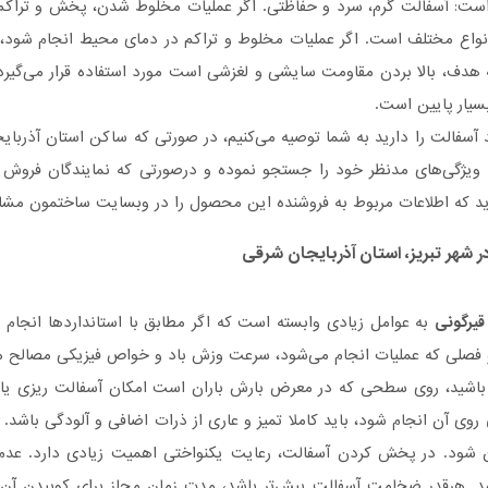
ست: آسفالت گرم، سرد و حفاظتی. اگر عملیات مخلوط شدن، پخش و تراکم م
نواع مختلف است. اگر عملیات مخلوط و تراکم در دمای محیط انجام شود،
 هدف، بالا بردن مقاومت سایشی و لغزشی است مورد استفاده قرار می‌گیر
بسیار پایین است.
 آسفالت را دارید به شما توصیه می‌کنیم، در صورتی که ساکن استان آذربا
ا ویژگی‌های مدنظر خود را جستجو نموده و درصورتی‌ که نمایندگان فروش آن
 که اطلاعات مربوط به فروشنده این محصول را در وبسایت ساختمون مشاهد
 شهر تبریز، استان آذربایجان شرقی
قیرگونی
به عوامل زیادی وابسته است که اگر مطابق با استانداردها انجام
و فصلی که عملیات انجام می‌شود، سرعت وزش باد و خواص فیزیکی مصالح 
 باشید، روی سطحی که در معرض بارش باران است امکان آسفالت ریزی یا
روی آن انجام شود، باید کاملا تمیز و عاری از ذرات اضافی و آلودگی باشد
دن شود. در پخش کردن آسفالت، رعایت یکنواختی اهمیت زیادی دارد. عد
هرقدر ضخامت آسفالت بیش‌تر باشد، مدت زمان مجاز برای کوبیدن آن بیش