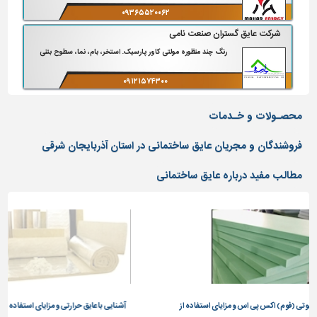
دیوارپوش،
۰۹۳۶۵۵۲۰۰۶۲
کفپوش
۰۲۱-۳۶۲۵۶۷۷۶
و
شرکت عایق گستران صنعت نامی
سنگ
رنگ چند منظوره مولتی کاور پارسیک. استخر، بام، نما، سطوح بتنی
سرویس
۰۹۱۲۱۵۷۴۳۰۰
بهداشتی
۰۳۱-۳۷۷۶۳۱۷۲
محصـولات و خـدمات
ابزار،یراق
و
فروشندگان و مجریان عایق ساختمانی در استان آذربایجان شرقی
ماشین
آلات
مطالب مفید درباره عایق ساختمانی
برقی،روشنایی،ایمنی
محوطه
سازی
و
نما
ساخت
و
س پی اس و مزایای استفاده از
آشنایی با عایق حرارتی و مزایای استفاده از آن
ساز