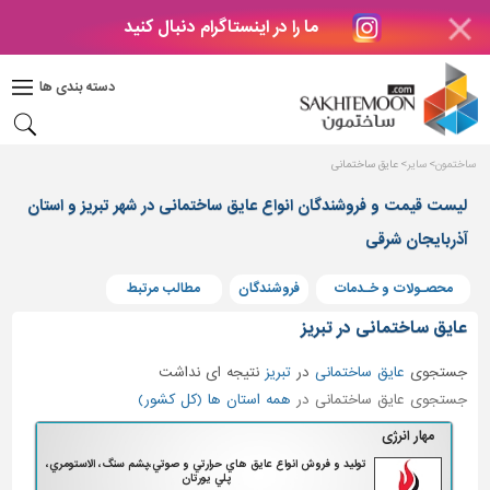
ما را در اینستاگرام دنبال کنید
دکوراسیون
داخلی
دسته بندی ها
بتن
و
فراورده
ساختمون
سایر
عایق ساختمانی
های
بتنی
لیست قیمت و فروشندگان انواع عایق ساختمانی در شهر تبریز و استان
درب
آذربایجان شرقی
و
پنجره
محصـولات و خـدمات
فروشندگان
مطالب مرتبط
مصالح
عایق ساختمانی در تبریز
ساختمانی
جستجوی
عایق ساختمانی
در
تبریز
نتیجه ای نداشت
پله،
جستجوی عایق ساختمانی در
همه استان ها (کل کشور)
نرده
و
مهار انرژی
حفاظ
توليد و فروش انواع عايق هاي حرارتي و صوتي،پشم سنگ، الاستومري،
پلي يورتان