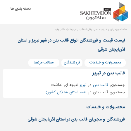
دسته بندی ها
دکوراسیون
داخلی
بتن
ساختمون
بتن و فراورده های بتنی
قالب بندی بتن
قالب بتن
و
لیست قیمت و فروشندگان انواع قالب بتن در شهر تبریز و استان
فراورده
های
آذربایجان شرقی
بتنی
محصـولات و خـدمات
فروشندگان
مطالب مرتبط
درب
و
قالب بتن در تبریز
پنجره
جستجوی
قالب بتن
در
تبریز
نتیجه ای نداشت
مصالح
جستجوی قالب بتن در
همه استان ها (کل کشور)
ساختمانی
پله،
محصـولات و خـدمات
نرده
و
فروشندگان و مجریان قالب بتن در استان آذربایجان شرقی
حفاظ