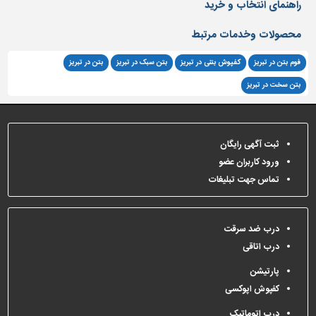
راهنمای انتخاب و خرید
دیوارپوش،
کفپوش
محصولات وخدمات مرتبط
و
سنگ
فوم بتن در تبریز
کفپوش بتنی در تبریز
بتن سبک در تبریز
بتن در تبریز
سرویس
بتن سخت در تبریز
بهداشتی
ابزار،یراق
و
ثبت آگهی رایگان
ماشین
آلات
ورود کاربران عضو
تماس جهت تبلیغات
برقی،روشنایی،ایمنی
محوطه
سازی
درب ضد سرقت
و
درب اتاقی
نما
پارتیشن
ساخت
کفپوش اپوکسی
و
ساز
درب اتوماتیک