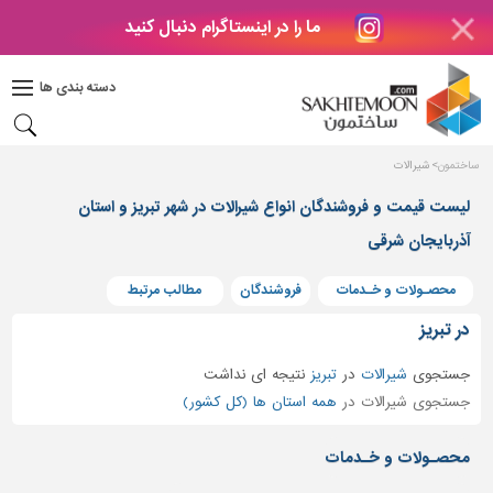
ما را در اینستاگرام دنبال کنید
دکوراسیون
داخلی
دسته بندی ها
بتن
و
فراورده
ساختمون
شیرالات
های
بتنی
لیست قیمت و فروشندگان انواع شیرالات در شهر تبریز و استان
درب
آذربایجان شرقی
و
پنجره
محصـولات و خـدمات
فروشندگان
مطالب مرتبط
مصالح
در تبریز
ساختمانی
جستجوی
شیرالات
در
تبریز
نتیجه ای نداشت
پله،
جستجوی شیرالات در
همه استان ها (کل کشور)
نرده
و
محصـولات و خـدمات
حفاظ