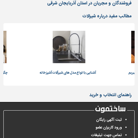
دیوارپوش،
فروشندگان و مجریان در استان آذربایجان شرقی
کفپوش
و
مطالب مفید درباره شیرالات
سنگ
سرویس
بهداشتی
ابزار،یراق
و
ماشین
آلات
ن ببریم
آشنایی با انواع مدل های شیرآلات آشپزخانه
چگونه 
برقی،روشنایی،ایمنی
محوطه
راهنمای انتخاب و خرید
سازی
و
نما
ثبت آگهی رایگان
ساخت
ورود کاربران عضو
و
تماس جهت تبلیغات
ساز