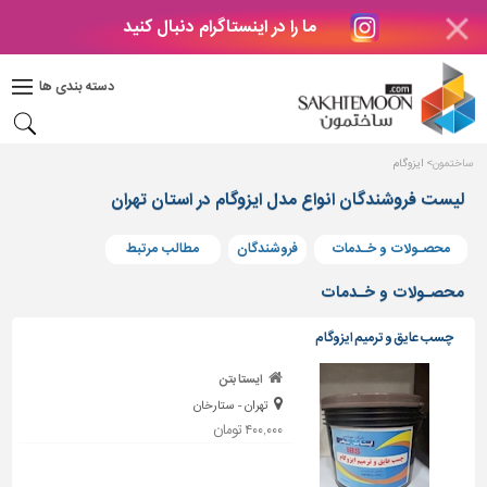
ما را در اینستاگرام دنبال کنید
دکوراسیون
داخلی
دسته بندی ها
بتن
و
فراورده
ساختمون
ایزوگام
های
بتنی
لیست فروشندگان انواع مدل ایزوگام در استان تهران
درب
محصـولات و خـدمات
فروشندگان
مطالب مرتبط
و
پنجره
محصـولات و خـدمات
مصالح
چسب عایق و ترمیم ایزوگام
ساختمانی
ایستا بتن
پله،
تهران - ستارخان
نرده
و
۴۰۰,۰۰۰ تومان
حفاظ