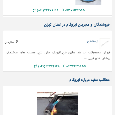
دیوارپوش،
کفپوش
۴۴۲۷۶۱۴۸ (۰۲۱)
۰۹۳۷۱۱۲۹۲۵۵
و
سنگ
فروشندگان و مجریان ایزوگام در استان تهران
سرویس
بهداشتی
ایستا بتن
ابزار،یراق
ستارخان
و
فروش محصولات آب بند سازی
بتن
،افزودنی های بتن،
چسب
های ساختمانی،
ماشین
آلات
پوشش های قیری ...
۴۴۲۷۶۱۴۸ (۰۲۱)
۰۹۳۷۱۱۲۹۲۵۵
برقی،روشنایی،ایمنی
محوطه
مطالب مفید درباره ایزوگام
سازی
و
نما
ساخت
و
ساز