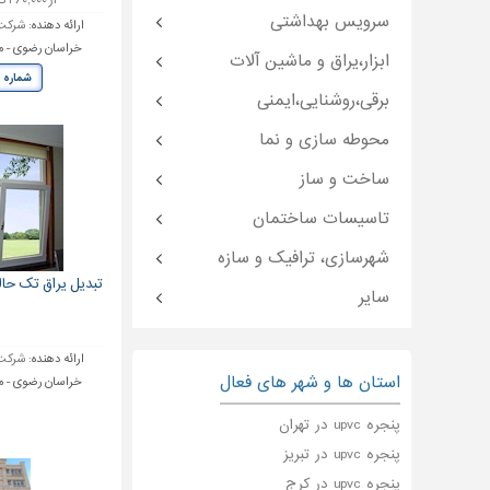
از ۴۶۰,۰۰۰ تا ۷۸۰,۰۰۰ تومان
سرویس بهداشتی
ارائه دهنده:
شرکت 
خراسان رضوی - مش
ابزار،یراق و ماشین آلات
شماره 
برقی،روشنایی،ایمنی
محوطه سازی و نما
ساخت و ساز
تاسیسات ساختمان
شهرسازی، ترافیک و سازه
تبدیل یراق تک حال
سایر
ارائه دهنده:
شرکت 
استان ها و شهر های فعال
خراسان رضوی - مش
پنجره upvc در تهران
پنجره upvc در تبریز
پنجره upvc در کرج