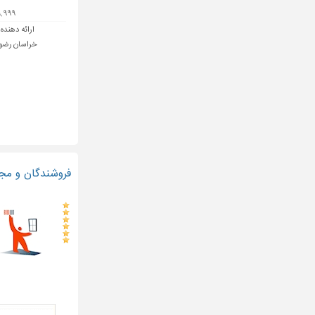
۹۹,۹۹۹ ت
ارائه دهنده
خراسان رضوی 
فروشندگان و مجریان پنجره UPVC یو پی وی سی و