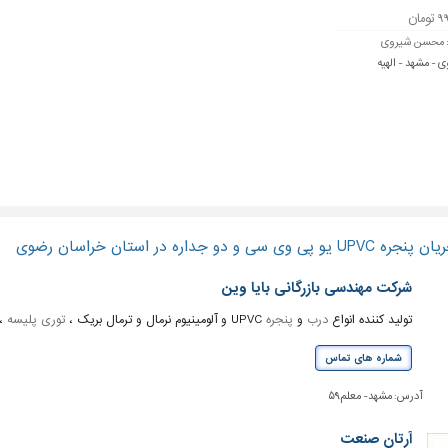
ومان
:
محسن شیروی
- مشهد - الهیه
 دو جداره در استان خراسان رضوی
شرکت مهندسی بازرگانی بایا وین
تولید کننده انواع
درب
و
پنجره
UPVC و آلومینیوم نرمال و ترمال بریک ،
توری پلیسه
، 
شماره های تماس
آدرس:
مشهد- معلم۵۹
آرتان صنعت