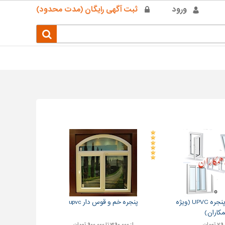
ورود
ثبت آگهی رایگان (مدت محدود)
تولید درب و پنجره UPVC (ویژه
پنجره خم و قوس دار upvc
کاران)