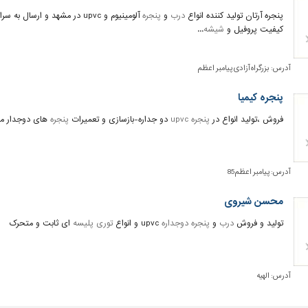
پنجره آرتان تولید کننده انواع
درب
و
پنجره
آلومینیوم و upvc در مشهد و ارسال به سراسر کشور با سابقه 15 سال تولید...با بهترین
کیفیت پروفیل و
شیشه
...
آدرس:
بزرگراه آزادی پیامبر اعظم
پنجره کیمیا
فروش ،تولید انواع در
پنجره upvc
دو جداره-بازسازی و تعمیرات
پنجره
های دوجدار م
آدرس:
پیامبر اعظم85
محسن شیروی
تولید و فروش
درب
و
پنجره دوجداره
upvc و انواع
توری پلیسه
ای ثابت و متحرک
آدرس:
الهیه