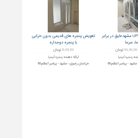
فروش پنجره UPVC مشهدعایق در برابر
تعویض پنجره های قدیمی بدون خرابی
ا، سرما
با پنجره دوجداره
۱۱,۱۱۱,۱۱۱ تومان
نده:
پنجره کیمیا
ارائه دهنده:
پنجره کیمیا
شهد - پیامبر اعظم85
خراسان رضوی - مشهد - پیامبر اعظم85