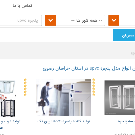
تماس با ما
-- همه شهر ها --
مجریان
نجره upvc در استان خراسان رضوی
یسه پنجره
تولید کننده پنجره UPVC وین تک
هم