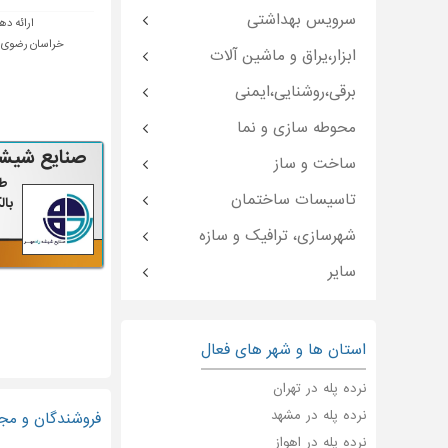
سرویس بهداشتی
ارائه ده
خراسان رضوی -
ابزار،یراق و ماشین آلات
برقی،روشنایی،ایمنی
محوطه سازی و نما
صنایع شیشه
ساخت و ساز
طر
تاسیسات ساختمان
بال
شهرسازی، ترافیک و سازه
سایر
استان ها و شهر های فعال
نرده پله در تهران
نرده پله در مشهد
فروشندگان و مج
نرده پله در اهواز