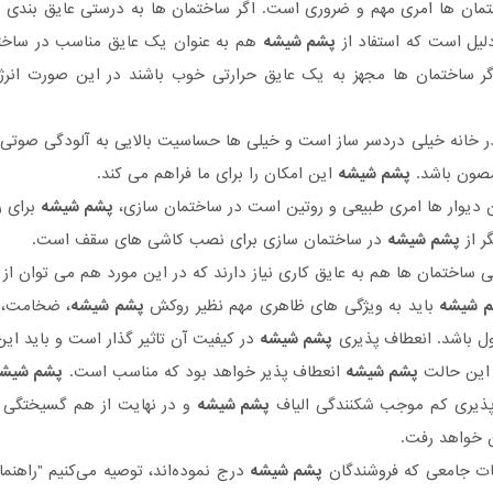
مان ها امری مهم و ضروری است. اگر ساختمان ها به درستی عایق بندی ش
لیل است که استفاد از
پشم شیشه
هم به عنوان یک عایق مناسب در ساختم
ر ساختمان ها مجهز به یک عایق حرارتی خوب باشند در این صورت انرژی
 خانه خیلی دردسر ساز است و خیلی ها حساسیت بالایی به آلودگی صوتی د
صون باشد.
پشم شیشه
این امکان را برای ما فراهم می کند.
 دیوار ها امری طبیعی و روتین است در ساختمان سازی،
پشم شیشه
برای ر
ر از
پشم شیشه
در ساختمان سازی برای نصب کاشی های سقف است.
 ساختمان ها هم به عایق کاری نیاز دارند که در این مورد هم می توان از
 شیشه
باید به ویژگی های ظاهری مهم نظیر روکش
پشم شیشه
، ضخامت، 
ل باشد. انعطاف پذیری
پشم شیشه
در کیفیت آن تاثیر گذار است و باید ای
این حالت
پشم شیشه
انعطاف پذیر خواهد بود که مناسب است.
پشم شیش
 پذیری کم موجب شکنندگی الیاف
پشم شیشه
و در نهایت از هم گسیختگی 
ن خواهد رفت.
حات جامعی که فروشندگان
پشم شیشه
درج نموده‌اند، توصیه می‌کنیم "راهنم