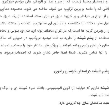
 دوستدار محیط زیست که از سر و صدا و آلودگی های مزاحم جلوگیری 
 با ماسه و رزین ترکیب می شوند ساخته می شود. محدوده دمایی آن بین 195 درجه منهای صفر و 230 درجه بال
از انواع پر طرفدار و پر کاربرد عایق در بازار است. استفاده از یک عای
ق های مختلف را بشناسیم و در بین آن ها بهترین انتخاب را داشته باشیم.
از بهترین گزینه ها است که در انواع مختلف لوله ای، فله ای، پتویی و لح
ستفاده از
پشم شیشه
را دارید به شما توصیه می‌کنیم، در صورتی که سا
ستان خراسان رضوی
پشم شیشه
با ویژگی‌های مدنظر خود را جستجو نموده 
با آنها تماس بگیرید. ضمنا لطفا خاطر نشان شوید که اطلاعات مربوط
شم شیشه
در استان خراسان رضوی
شیشه
داریم که عبارتند از: فویل آلومینیومی، بافت سیاه شیشه ای و الیاف
رضه می شوند.
عت ساختمان سازی چه کاربردی دارد