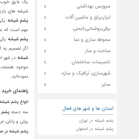
یک عایق خوب و
سرویس بهداشتی
شیشه های بازیافتی که
ابزار،یراق و ماشین آلات
پشم شیشه
یکی 
برقی،روشنایی،ایمنی
مهم است که عای
پشم شیشه
یکی 
محوطه سازی و نما
اگر تصمیم به ا
ساخت و ساز
شیشه
در شهر ا
تاسیسات ساختمان
موجود هستند، 
شهرسازی، ترافیک و سازه
نموده‌اید.
سایر
راهنمای خرید
پ
انواع
پشم شیشه
استان ها و شهر های فعال
سه دسته
پشم 
پشم شیشه در تهران
رولی و پانلی ع
پشم شیشه در اصفهان
پشم شیشه
در صن