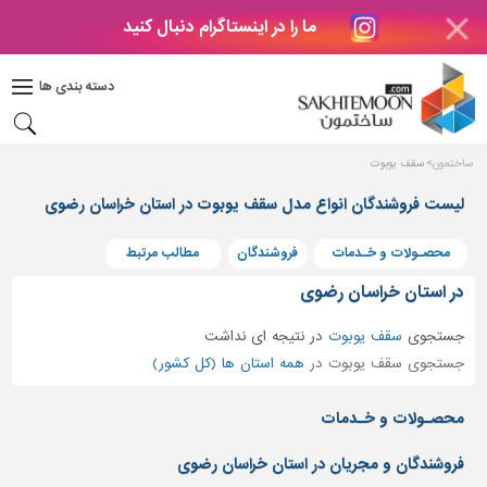
ما را در اینستاگرام دنبال کنید
دکوراسیون
داخلی
دسته بندی ها
بتن
و
فراورده
ساختمون
سقف یوبوت
های
بتنی
لیست فروشندگان انواع مدل سقف یوبوت در استان خراسان رضوی
درب
محصـولات و خـدمات
فروشندگان
مطالب مرتبط
و
پنجره
در استان خراسان رضوی
مصالح
جستجوی
سقف یوبوت
در
نتیجه ای نداشت
ساختمانی
جستجوی سقف یوبوت در
همه استان ها (کل کشور)
پله،
نرده
محصـولات و خـدمات
و
حفاظ
فروشندگان و مجریان در استان خراسان رضوی