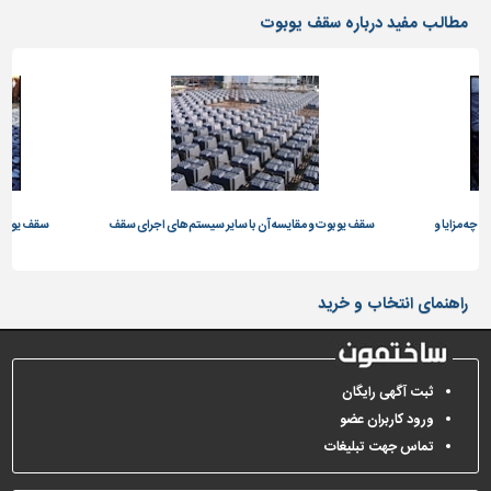
دیوارپوش،
مطالب مفید درباره سقف یوبوت
کفپوش
و
سنگ
سرویس
بهداشتی
ابزار،یراق
و
چه مزایا و
ماشین
سقف یوبوت و مقایسه آن با سایر سیستم‌های اجرای سقف
سقف یوبوت 
آلات
برقی،روشنایی،ایمنی
راهنمای انتخاب و خرید
محوطه
سازی
و
ثبت آگهی رایگان
نما
ورود کاربران عضو
ساخت
تماس جهت تبلیغات
و
ساز