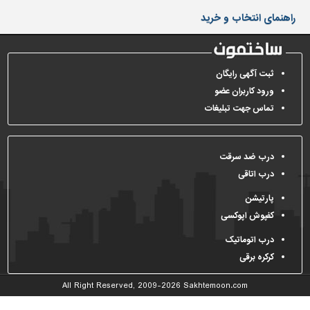
دیوارپوش،
راهنمای انتخاب و خرید
کفپوش
و
سنگ
سرویس
ثبت آگهی رایگان
بهداشتی
ورود کاربران عضو
تماس جهت تبلیغات
ابزار،یراق
و
ماشین
آلات
درب ضد سرقت
درب اتاقی
برقی،روشنایی،ایمنی
پارتیشن
محوطه
کفپوش اپوکسی
سازی
و
درب اتوماتیک
نما
کرکره برقی
ساخت
All Right Reserved, 2009-2026
Sakhtemoon.com
و
ساز