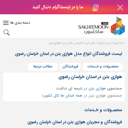
ما را در اینستاگرام دنبال کنید
دکوراسیون
داخلی
دسته بندی ها
بتن
و
فراورده
ساختمون
بتن و فراورده های بتنی
افزودنی های بتن
هوازی بتن
های
بتنی
لیست فروشندگان انواع مدل هوازی بتن در استان خراسان رضوی
درب
محصـولات و خـدمات
فروشندگان
مطالب مرتبط
و
پنجره
هوازی بتن در استان خراسان رضوی
مصالح
جستجوی
هوازی بتن
در
نتیجه ای نداشت
ساختمانی
جستجوی هوازی بتن در
همه استان ها (کل کشور)
پله،
نرده
محصـولات و خـدمات
و
حفاظ
فروشندگان و مجریان هوازی بتن در استان خراسان رضوی