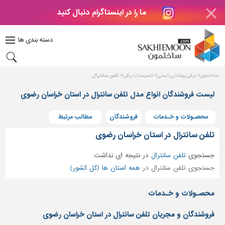
ما را در اینستاگرام دنبال کنید
دکوراسیون
داخلی
دسته بندی ها
بتن
و
فراورده
ساختمون
برقی،روشنایی،ایمنی
تاسیسات برقی
تلفن سانترال
های
بتنی
لیست فروشندگان انواع مدل تلفن سانترال در استان خراسان رضوی
درب
محصـولات و خـدمات
فروشندگان
مطالب مرتبط
و
پنجره
تلفن سانترال در استان خراسان رضوی
مصالح
جستجوی
تلفن سانترال
در
نتیجه ای نداشت
ساختمانی
جستجوی تلفن سانترال در
همه استان ها (کل کشور)
پله،
نرده
محصـولات و خـدمات
و
حفاظ
فروشندگان و مجریان تلفن سانترال در استان خراسان رضوی