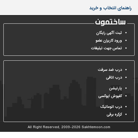
دیوارپوش،
راهنمای انتخاب و خرید
کفپوش
و
سنگ
سرویس
ثبت آگهی رایگان
بهداشتی
ورود کاربران عضو
تماس جهت تبلیغات
ابزار،یراق
و
ماشین
آلات
درب ضد سرقت
درب اتاقی
برقی،روشنایی،ایمنی
پارتیشن
محوطه
کفپوش اپوکسی
سازی
و
درب اتوماتیک
نما
کرکره برقی
ساخت
All Right Reserved, 2009-2026
Sakhtemoon.com
و
ساز