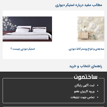
دیوارپوش،
مطالب مفید درباره استیکر دیواری
کفپوش
و
سنگ
سرویس
بهداشتی
ابزار،یراق
و
ماشین
 انواع پوستر کاغذ دیواری
استیکر دیواری چیست ؟
آلات
برقی،روشنایی،ایمنی
راهنمای انتخاب و خرید
محوطه
سازی
و
ثبت آگهی رایگان
نما
ورود کاربران عضو
ساخت
تماس جهت تبلیغات
و
ساز