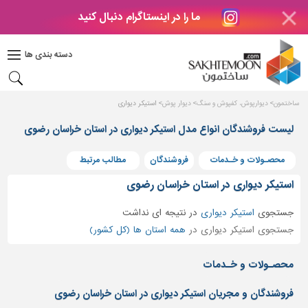
ما را در اینستاگرام دنبال کنید
دکوراسیون
داخلی
دسته بندی ها
بتن
و
فراورده
ساختمون
دیوارپوش، کفپوش و سنگ
دیوار پوش
استیکر دیواری
های
بتنی
لیست فروشندگان انواع مدل استیکر دیواری در استان خراسان رضوی
درب
محصـولات و خـدمات
فروشندگان
مطالب مرتبط
و
پنجره
استیکر دیواری در استان خراسان رضوی
مصالح
جستجوی
استیکر دیواری
در
نتیجه ای نداشت
ساختمانی
جستجوی استیکر دیواری در
همه استان ها (کل کشور)
پله،
نرده
محصـولات و خـدمات
و
حفاظ
فروشندگان و مجریان استیکر دیواری در استان خراسان رضوی