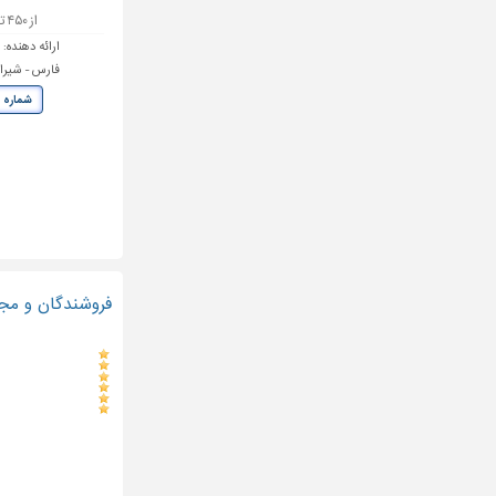
از ۴۵۰ تا ۶۵۰ تومان
ارائه دهنده:
ض
فارس - شیرا
شماره 
فروشندگان و مجریان پنجره UPVC یو پی وی 