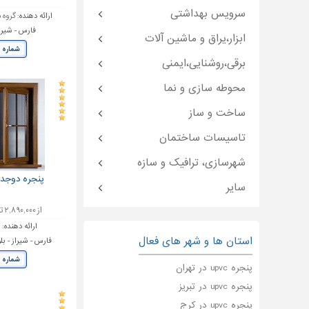
سرویس بهداشتی
ارائه دهنده:
گروه 
فارس - شیراز 
ابزار،یراق و ماشین آلات
شماره 
برقی،روشنایی،ایمنی
محوطه سازی و نما
ساخت و ساز
تاسیسات ساختمان
شهرسازی، ترافیک و سازه
پنجره دوجداره upvc 
سایر
از ۲,۸۹۰,۰۰۰ تا ۴,۹۹۰,۰۰۰ تومان
ارائه دهنده:
ب
استان ها و شهر های فعال
فارس - شیراز - بل
شماره 
پنجره upvc در تهران
پنجره upvc در تبریز
پنجره upvc در کرج