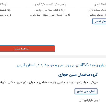
از ۲,۹۸۰,۰۰۰ تا ۴,۹۰۰,۰۰۰ تومان
از ۴۵۰ تا ۶۵۰ تومان
یاء صنعت دژار
ارائه دهنده:
بهینه سازان پارس
ارائه دهنده
ز - شهرک صنعتی
فارس - شیراز - بلوار استقلال نبش ک...
فارس - شیر
های تماس
سی و دو جداره در استان فارس
گروه ساختمان مدرن حجازی
فروش، اجرا،
پنجره دوجداره
و
توری پلیسه
، طراحی و اجرای
دکوراسیون داخلی
، کابین
شماره های تماس
آدرس:
بلوار امیر کبیر