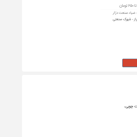
:
ضیاء صنعت دژار
از - شهرک صنعتی
ت چوبی،