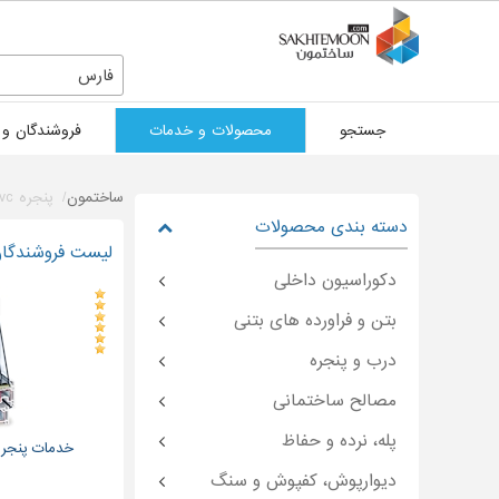
فارس
جستجو
محصولات و خدمات
فروشندگان و 
ساختمون
پنجره upvc
دسته بندی محصولات
لیست فروشندگان انواع مد
دکوراسیون داخلی
بتن و فراورده های بتنی
درب و پنجره
مصالح ساختمانی
پله، نرده و حفاظ
خدمات پنجره دو
دیوارپوش، کفپوش و سنگ