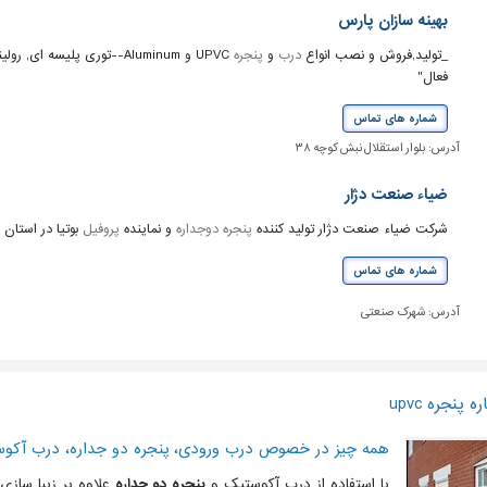
بهینه سازان پارس
_تولید,فروش و نصب انواع
درب
و
پنجره
UPVC و Aluminum--توری پلیسه ای, رولینگ والومینیوم _فروش و نصب انواع
فعال"
شماره های تماس
آدرس:
بلوار استقلال نبش کوچه ۳۸
ضیاء صنعت دژار
شرکت ضیاء صنعت دژار تولید کننده
پنجره دوجداره
و نماینده
پروفیل
بوتیا در استان 
شماره های تماس
آدرس:
شهرک صنعتی
پنجره upvc
همه چیز در خصوص درب ورودی، پنجره دو جداره، درب آکوست
با استفاده از درب آکوستیک و
پنجره دو جداره
علاوه بر زیبا ساز