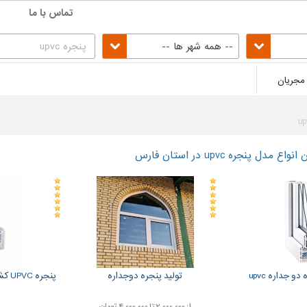
تماس با ما
-- همه شهر ها --
مجریان
ل پنجره upvc در استان فارس
 جداره upvc
تولید پنجره دوجداره
پنجر