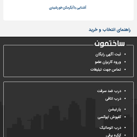
آشنایی با آبگرمکن خورشیدی
تاسیسات
ساختمان
شهرسازی،
راهنمای انتخاب و خرید
ترافیک
و
سازه
ثبت آگهی رایگان
سایر
ورود کاربران عضو
تماس جهت تبلیغات
درب ضد سرقت
درب اتاقی
پارتیشن
کفپوش اپوکسی
درب اتوماتیک
کرکره برقی