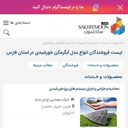
ما را در اینستاگرام دنبال کنید
دکوراسیون
داخلی
دسته بندی ها
بتن
و
فراورده
ساختمون
تاسیسات ساختمان
تأسیسات مکانیکی
آبگرمکن خورشیدی
های
بتنی
لیست فروشندگان انواع مدل آبگرمکن خورشیدی در استان فارس
درب
محصـولات و خـدمات
فروشندگان
مطالب مرتبط
و
پنجره
محصـولات و خـدمات
مصالح
محاسبه و طراحی و اجرای سیستم های برق خورشیدی
ساختمانی
شرکت مهندسی اچ اس سازه
پله،
فارس - شیراز - ملاصدرا
نرده
و
۱۱۱ تومان
حفاظ