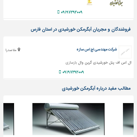
دیوارپوش،
کفپوش
۰۹۱۹۷۲۹۲۰۰۹
و
سنگ
فروشندگان و مجریان آبگرمکن خورشیدی در استان فارس
سرویس
بهداشتی
شرکت مهندسی اچ اس سازه
ابزار،یراق
ملاصدرا
و
ال اس اف پنل خورشیدی گرین وال
بازسازی
ماشین
آلات
۰۹۱۹۷۲۹۲۰۰۹
برقی،روشنایی،ایمنی
مطالب مفید درباره آبگرمکن خورشیدی
محوطه
سازی
و
نما
ساخت
و
ساز