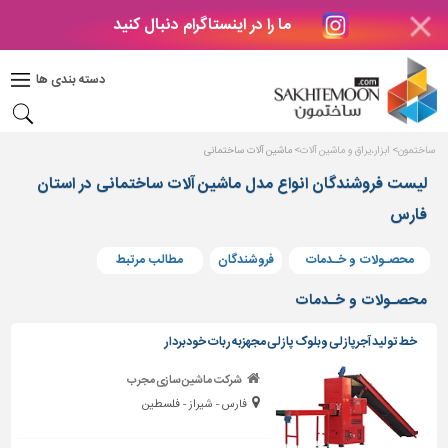
ما را در اینستاگرام دنبال کنید
دکوراسیون
داخلی
دسته بندی ها
بتن
و
فراورده
ساختمون
ابزار،یراق و ماشین آلات
ماشین آلات ساختمانی
های
بتنی
لیست فروشندگان انواع مدل ماشین آلات ساختمانی در استان
فارس
درب
و
پنجره
محصـولات و خـدمات
فروشندگان
مطالب مرتبط
مصالح
محصـولات و خـدمات
ساختمانی
خط تولید آجرپازلی وبلوک پازلی مجهزبه ربات خودبردار
پله،
نرده
شرکت ماشین سازی مجرب
و
فارس - شیراز - فلسطین
حفاظ