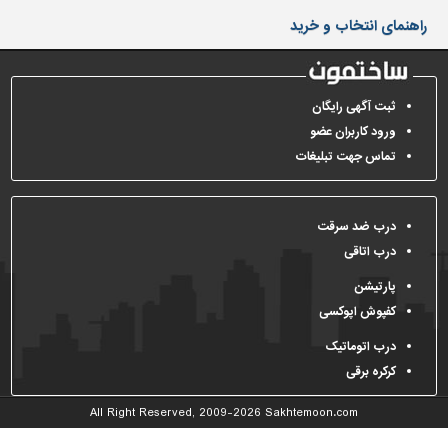
دیوارپوش،
راهنمای انتخاب و خرید
کفپوش
و
سنگ
سرویس
ثبت آگهی رایگان
بهداشتی
ورود کاربران عضو
تماس جهت تبلیغات
ابزار،یراق
و
ماشین
آلات
درب ضد سرقت
درب اتاقی
برقی،روشنایی،ایمنی
پارتیشن
محوطه
کفپوش اپوکسی
سازی
و
درب اتوماتیک
نما
کرکره برقی
ساخت
All Right Reserved, 2009-2026
Sakhtemoon.com
و
ساز