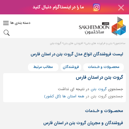
ما را در اینستاگرام دنبال کنید
دکوراسیون
داخلی
دسته بندی ها
بتن
و
فراورده
ساختمون
بتن و فراورده های بتنی
افزودنی های بتن
گروت بتن
های
بتنی
لیست فروشندگان انواع مدل گروت بتن در استان فارس
درب
محصـولات و خـدمات
فروشندگان
مطالب مرتبط
و
پنجره
گروت بتن در استان فارس
مصالح
جستجوی
گروت بتن
در
نتیجه ای نداشت
ساختمانی
جستجوی گروت بتن در
همه استان ها (کل کشور)
پله،
نرده
محصـولات و خـدمات
و
حفاظ
فروشندگان و مجریان گروت بتن در استان فارس