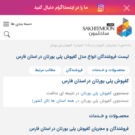
ما را در اینستاگرام دنبال کنید
دکوراسیون
داخلی
دسته بندی ها
بتن
و
فراورده
ساختمون
دیوارپوش، کفپوش و سنگ
کفپوش
کفپوش پلی یورتان
های
بتنی
لیست فروشندگان انواع مدل کفپوش پلی یورتان در استان فارس
درب
محصـولات و خـدمات
فروشندگان
مطالب مرتبط
و
پنجره
کفپوش پلی یورتان در استان فارس
مصالح
جستجوی
کفپوش پلی یورتان
در
نتیجه ای نداشت
ساختمانی
جستجوی کفپوش پلی یورتان در
همه استان ها (کل کشور)
پله،
نرده
محصـولات و خـدمات
و
حفاظ
فروشندگان و مجریان کفپوش پلی یورتان در استان فارس