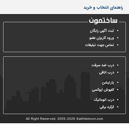
دیوارپوش،
راهنمای انتخاب و خرید
کفپوش
و
سنگ
سرویس
ثبت آگهی رایگان
بهداشتی
ورود کاربران عضو
تماس جهت تبلیغات
ابزار،یراق
و
ماشین
آلات
درب ضد سرقت
درب اتاقی
برقی،روشنایی،ایمنی
پارتیشن
محوطه
کفپوش اپوکسی
سازی
و
درب اتوماتیک
نما
کرکره برقی
ساخت
All Right Reserved, 2009-2026
Sakhtemoon.com
و
ساز