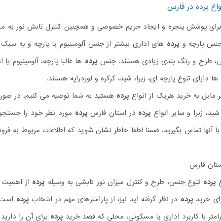
واع پرده در فارس
رای پوشش پنجره و ایجاد حریم خصوصی و همچنین کنترل تابش نور به محی
جنس پارچه و
پرده
های اداری بیشتر از جنس آلومینیوم یا پارچه و به سبک
س، طرح و رنگ بندی زیادی هستند. جنس
پرده
ها غالبا پارچه، آلومینیوم یا
ها دارای تنوع پارچه ای، زبرا، شید، کرکره و لوردراپه هستند.
 مایل به خرید هریک از انواع
پرده
هستید به شما توصیه می کنیم، در صور
 شید، زبرا و سایر انواع
پرده
در استان فارس
پرده
مورد نظر خود را جستجو 
ا آنها تماس بگیرید. ضمنا لطفا خاطر نشان شوید که اطلاعات مربوط به فرو
تان فارس
ع
پرده
تنوع جنس، طرح و کنترل میزان نور تابشی به وسیله
پرده
از اهمیت خ
رای خرید
پرده
در نظر گرفته اید نیز، از پارامترهای مهم در انتخاب
پرده
است. 
امتر با کاربرد اداری یا مسکونی، محلی که قصد خرید
پرده
برای آن را دارید 