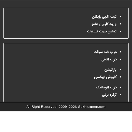
دیوارپوش،
کفپوش
و
ثبت آگهی رایگان
سنگ
ورود کاربران عضو
سرویس
تماس جهت تبلیغات
بهداشتی
ابزار،یراق
درب ضد سرقت
و
درب اتاقی
ماشین
آلات
پارتیشن
کفپوش اپوکسی
برقی،روشنایی،ایمنی
درب اتوماتیک
محوطه
سازی
کرکره برقی
و
All Right Reserved, 2009-2026
Sakhtemoon.com
نما
ساخت
و
ساز