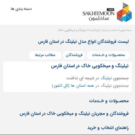
دسته بندی ها
دکوراسیون
داخلی
بتن
ساختمون
ساخت و ساز
ژئوتکنیک
نیلینگ و میخکوبی خاک
و
لیست فروشندگان انواع مدل نیلینگ در استان فارس
فراورده
های
بتنی
محصـولات و خـدمات
فروشندگان
مطالب مرتبط
نیلینگ و میخکوبی خاک در استان فارس
درب
و
جستجوی
پنجره
نیلینگ
در
نتیجه ای نداشت
جستجوی نیلینگ در
همه استان ها (کل کشور)
مصالح
ساختمانی
محصـولات و خـدمات
پله،
نرده
فروشندگان و مجریان نیلینگ و میخکوبی خاک در استان فارس
و
حفاظ
راهنمای انتخاب و خرید