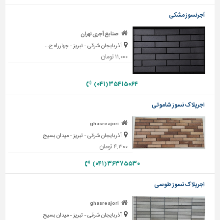
دیوارپوش،
کفپوش
آجرنسوز مشکی
و
سنگ
صنایع آجری تهران
آذربایجان شرقی - تبریز - چهارراه ح...
سرویس
۱۱,۰۰۰ تومان
بهداشتی
ابزار،یراق
۳۵۴۱۵۰۶۴ (۰۴۱)
و
ماشین
اجرپلاک نسوز شاموتی
آلات
ghasreajori
برقی،روشنایی،ایمنی
آذربایجان شرقی - تبریز - میدان بسیج
۴,۳۰۰ تومان
محوطه
سازی
۳۶۳۷۵۵۳۰ (۰۴۱)
و
نما
اجرپلاک نسوز طوسی
ساخت
ghasreajori
و
آذربایجان شرقی - تبریز - میدان بسیج
ساز