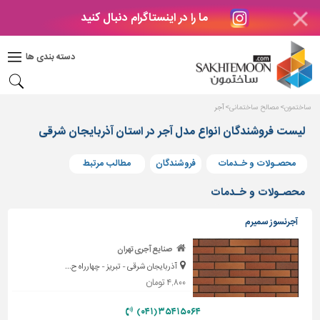
ما را در اینستاگرام دنبال کنید
دکوراسیون
داخلی
دسته بندی ها
بتن
و
فراورده
ساختمون
مصالح ساختمانی
آجر
های
بتنی
لیست فروشندگان انواع مدل آجر در استان آذربایجان شرقی
درب
محصـولات و خـدمات
فروشندگان
مطالب مرتبط
و
پنجره
محصـولات و خـدمات
مصالح
آجرنسوز سمیرم
ساختمانی
صنایع آجری تهران
پله،
آذربایجان شرقی - تبریز - چهارراه ح...
نرده
و
۴,۸۰۰ تومان
حفاظ
۳۵۴۱۵۰۶۴ (۰۴۱)