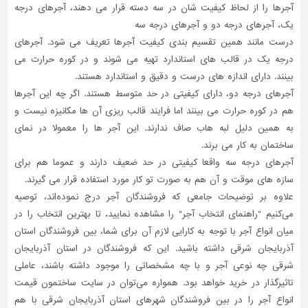
آجرها را از لحاظ کیفیت شان در سه دسته قرار می دهند، آجرهای درجه
یک، آجرهای درجه دو و آجرهای درجه سه
درست مانند همین تقسیم بندی کیفیت آجرها تعریف می شود. آجرهای
درجه یک در قالب های استاندارد تهیه می شوند و در کوره حرارت می
بینند. دارای اندازه های درست و دقیق و استاندارد هستند.
آجرهای درجه دو، دارای کیفیتی در حد متوسط هستند. اگر چه این آجرها
هم در کوره حرارت می بینند اما فرایند قالب ریزی آن ها مکانیزه نیست و
به همین دلیل لبه هاب صاف ندارند. این آجر ها را معمولا در نمای
ساختمان به کار می برند.
آجرهای درجه سه واقعا کیفیتی در حد ضعیف دارند و عموما هم برای
سازه های موقت و آن هم به صورت تو کار مورد استفاده قرار می گیرند.
علاوه بر توضیحات جامعی که فروشندگان آجر درج نموده‌اند، توصیه
می‌کنیم "راهنمای انتخاب آجر" را مشاهده نمایید، تا بهترین انتخاب را در
میان انواع آجر با توجه به کارایی لازم آن برای شما، بین فروشندگان استان
آذربایجان شرقی داشته باشید. این که فروشندگان در استان آذربایجان
شرقی چه نوعی آجر و با چه مشخصاتی را موجود داشته باشند، عاملی
تاثیر‌گذار در خرید خواهد بود. همواره می‌توان در سایت ساختمون قیمت
انواع آجر را در بین فروشندگان شهرهای استان آذربایجان شرقی با هم