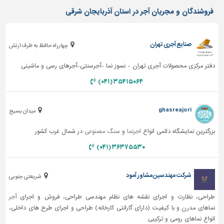
فروشندگان و مجریان آجر در استان آذربایجان شرقی
صنایع آجری تهران
چهارراه حافظ به طرف ارتش
دفتر مرکزی محصولات آجری تهران - نسوز نما -آجرسنتی-آجرهای رسی و ماشینی
۳۵۴۱۵۰۶۴ (۰۴۱)
ghasreajori
میدان بسیج
بزرگترین نمایشگاه دائمی انواع
اجرنما
و
سنگ مصنوعی
در شمال غرب کشور
۳۶۳۷۵۵۳۰ (۰۴۱)
شرکت مهندسین مشاور آمود
شریعتی جنوبی
طراحی، نظارت و اجرای نقشه های نظام مهندسی طراحی، فروش و اجرای
آجر
نماهای مدرن و با کیفیت (دارای گارانتی کارخانه) طراحی و اجرای طرح های داخلی،
انواع نماهای رومی و ترکیبی