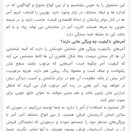
این محصول را به خوبی بشناسیم و از بین انواع متنوع و گوناگونی که در
اندازه ها و ابعاد مختلف در بازار وجود دارند بهترین را انتخاب کنیم. آجر
ها در کنار دوام زیادشان از لحاظ اقتصادی قیمت مناسب دارند و در نتیجه
مقرون به صرفه هستند. کاربرد آجر در ساختمان می تواند زیاد و یا کم
باشد. این به سلیقه شما بستگی دارد.
آجرهای باکیفیت چه ویژگی هایی دارند؟
آجرهای باکیفیت ویژگی های مختص خودشان را دارند که البته شناسایی
آن ها کار سختی نیست. مثلا شکل ظاهری آن ها کاملا مشخص می کند
که کیفیت آجر چگونه است. آجرهایی که مرغوب باشند سطح شان
یکنواخت و صاف است و معمولا رنگ روشن هم دارند. هرچه مرغوبیت
آجر بیش تر باشد مقاومت آن هم در برابر شکستن و آسیب دیدگی بیش
تر خواهد بود. آجر هایی در رده آجر مرغوب قرار می گیرند که انتقال
حرارتی شان پایین باشد و هم چنین بتوانند به عنوان عایق خوبی برای
صوت عمل کنند.
اگر تصمیم به استفاده از آجر را دارید به شما توصیه می‌کنیم، در صورتی که
ساکن استان آذربایجان شرقی هستید، از بین انواع مختلف آجر، آجر با
ویژگی‌های مدنظر خود را جستجو نموده و درصورتی‌ که نمایندگان فروش
آن در استان آذربایجان شرقی موجود هستند، با آنها تماس بگیرید. ضمنا