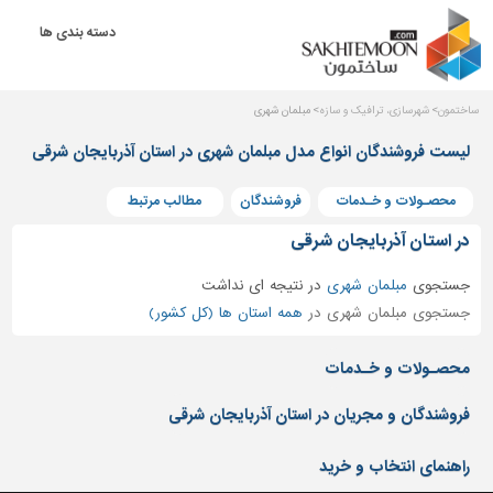
دسته بندی ها
دکوراسیون
داخلی
بتن
ساختمون
شهرسازی، ترافیک و سازه
مبلمان شهری
و
لیست فروشندگان انواع مدل مبلمان شهری در استان آذربایجان شرقی
فراورده
های
بتنی
محصـولات و خـدمات
فروشندگان
مطالب مرتبط
در استان آذربایجان شرقی
درب
و
جستجوی
پنجره
مبلمان شهری
در
نتیجه ای نداشت
جستجوی مبلمان شهری در
همه استان ها (کل کشور)
مصالح
ساختمانی
محصـولات و خـدمات
پله،
نرده
فروشندگان و مجریان در استان آذربایجان شرقی
و
حفاظ
راهنمای انتخاب و خرید