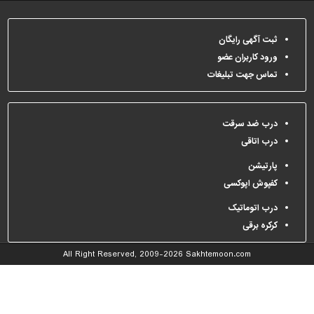
دیوارپوش،
کفپوش
و
ثبت آگهی رایگان
سنگ
ورود کاربران عضو
سرویس
تماس جهت تبلیغات
بهداشتی
ابزار،یراق
درب ضد سرقت
و
درب اتاقی
ماشین
آلات
پارتیشن
کفپوش اپوکسی
برقی،روشنایی،ایمنی
درب اتوماتیک
محوطه
سازی
کرکره برقی
و
All Right Reserved, 2009-2026
Sakhtemoon.com
نما
ساخت
و
ساز